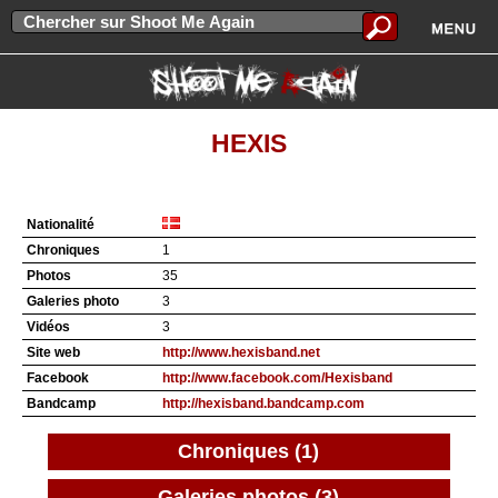
HEXIS
Nationalité
Chroniques
1
Photos
35
Galeries photo
3
Vidéos
3
Site web
http://www.hexisband.net
Facebook
http://www.facebook.com/Hexisband
Bandcamp
http://hexisband.bandcamp.com
Chroniques (1)
Galeries photos (3)