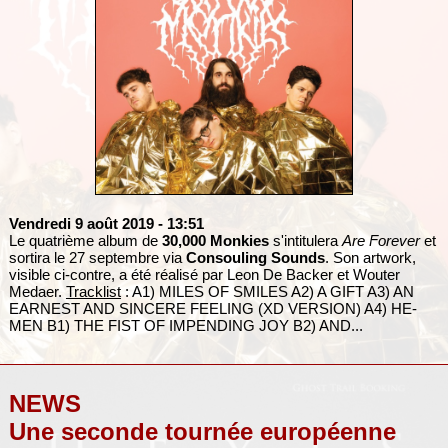
Vendredi 9 août 2019
- 13:51
Le quatrième album de
30,000 Monkies
s'intitulera
Are Forever
et
sortira le 27 septembre via
Consouling Sounds
. Son artwork,
visible ci-contre, a été réalisé par Leon De Backer et Wouter
Medaer.
Tracklist
: A1) MILES OF SMILES A2) A GIFT A3) AN
EARNEST AND SINCERE FEELING (XD VERSION) A4) HE-
MEN B1) THE FIST OF IMPENDING JOY B2) AND...
NEWS
Une seconde tournée européenne