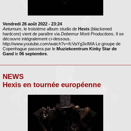
Vendredi 26 août 2022
- 23:24
Aeturnum
, le troisième album studio de
Hexis
(blackened
hardcore) vient de paraître via
Debemur Morti Productions
. Il se
découvre intégralement ci-dessous.
http://www.youtube.com/watch?v=fcVaYg3xIMA
Le groupe de
Copenhague passera par le
Muziekcentrum Kinky Star de
Gand
le
06 septembre
.
NEWS
Hexis en tournée européenne