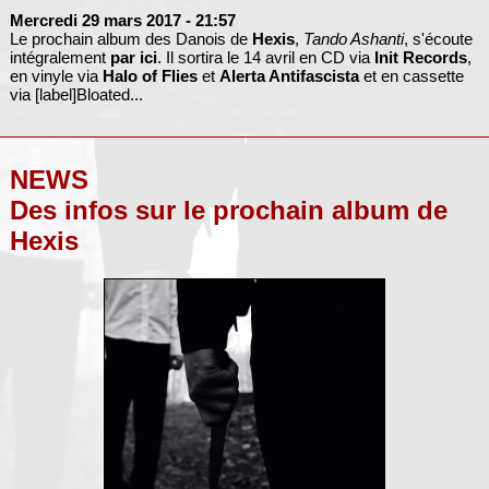
Mercredi 29 mars 2017
- 21:57
Le prochain album des Danois de
Hexis
,
Tando Ashanti
, s'écoute
intégralement
par ici
. Il sortira le 14 avril en CD via
Init Records
,
en vinyle via
Halo of Flies
et
Alerta Antifascista
et en cassette
via [label]Bloated...
NEWS
Des infos sur le prochain album de
Hexis