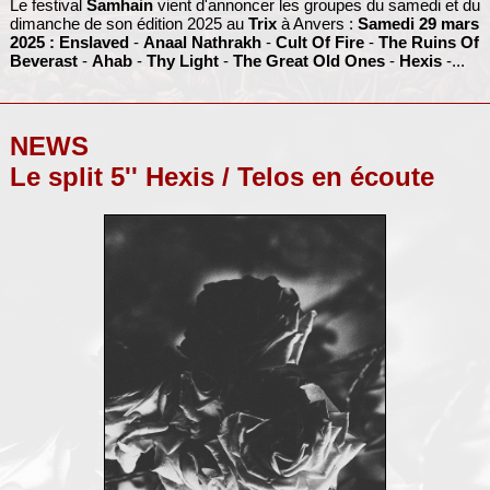
Le festival
Samhain
vient d'annoncer les groupes du samedi et du
dimanche de son édition 2025 au
Trix
à Anvers :
Samedi 29 mars
2025 :
Enslaved
-
Anaal Nathrakh
-
Cult Of Fire
-
The Ruins Of
Beverast
-
Ahab
-
Thy Light
-
The Great Old Ones
-
Hexis
-...
NEWS
Le split 5'' Hexis / Telos en écoute