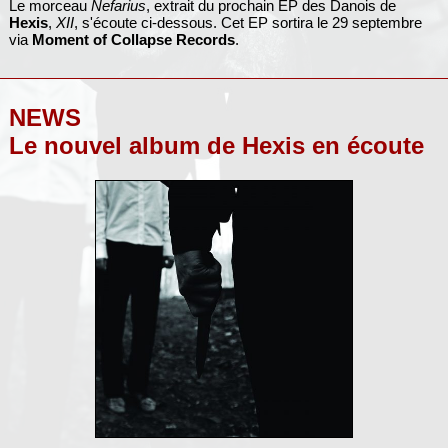
Le morceau
Nefarius
, extrait du prochain EP des Danois de
Hexis
,
XII
, s'écoute ci-dessous. Cet EP sortira le 29 septembre
via
Moment of Collapse Records
.
NEWS
Le nouvel album de Hexis en écoute