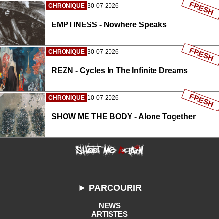
FRESH
CHRONIQUE
30-07-2026
EMPTINESS - Nowhere Speaks
FRESH
CHRONIQUE
30-07-2026
REZN - Cycles In The Infinite Dreams
FRESH
CHRONIQUE
10-07-2026
SHOW ME THE BODY - Alone Together
► PARCOURIR
NEWS
ARTISTES