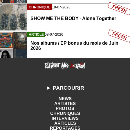
FRESH
CHRONIQUE
10-07-2026
SHOW ME THE BODY - Alone Together
FRESH
ARTICLE
08-07-2026
Nos albums / EP bonus du mois de Juin
2026
► PARCOURIR
NEWS
ARTISTES
PHOTOS
CHRONIQUES
INTERVIEWS
ARTICLES
REPORTAGES