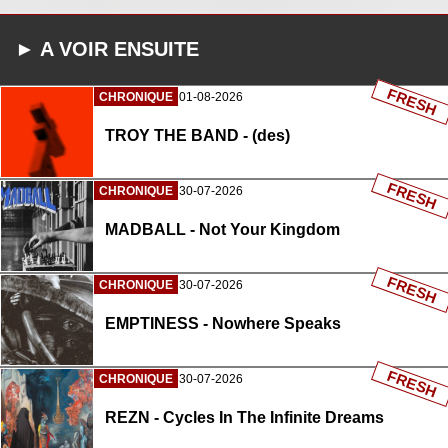
► A VOIR ENSUITE
FRESH
CHRONIQUE
01-08-2026
TROY THE BAND - (des)
FRESH
CHRONIQUE
30-07-2026
MADBALL - Not Your Kingdom
FRESH
CHRONIQUE
30-07-2026
EMPTINESS - Nowhere Speaks
FRESH
CHRONIQUE
30-07-2026
REZN - Cycles In The Infinite Dreams