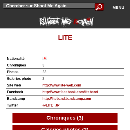
LITE
Nationalité
Chroniques
3
Photos
23
Galeries photo
2
Site web
http://www.lite-web.com
Facebook
http://www.facebook.com/liteband
Bandcamp
http://liteband.bandcamp.com
Twitter
@LITE_JP
Chroniques (3)
Galeries photos (2)