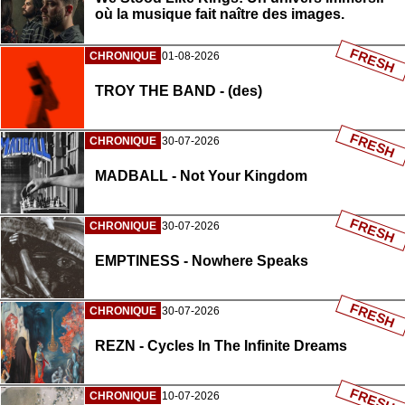
où la musique fait naître des images.
FRESH
CHRONIQUE
01-08-2026
TROY THE BAND - (des)
FRESH
CHRONIQUE
30-07-2026
MADBALL - Not Your Kingdom
FRESH
CHRONIQUE
30-07-2026
EMPTINESS - Nowhere Speaks
FRESH
CHRONIQUE
30-07-2026
REZN - Cycles In The Infinite Dreams
FRESH
CHRONIQUE
10-07-2026