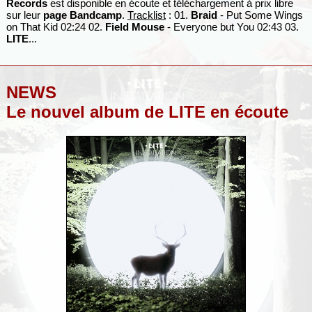
Records
est disponible en écoute et téléchargement à prix libre
sur leur
page Bandcamp
.
Tracklist
: 01.
Braid
- Put Some Wings
on That Kid 02:24 02.
Field Mouse
- Everyone but You 02:43 03.
LITE
...
NEWS
Le nouvel album de LITE en écoute