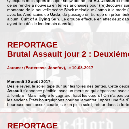
Quelques mois après le super show donné par
Au-Dessus
ici mê
de se rendre à nouveau en terres arlonaises pour (re)découvrir sur
montante de la nouvelle scène Black mélodique / atmo à la mode (to
avec les Américains de
Uada
, de passage en Europe en préambule 
album,
Cult of a Dying Sun
. Le groupe effectue en effet deux dat
ayant lieu dès le lendemain dans la...
REPORTAGE
Brutal Assault jour 2 : Deuxièm
Jaromer (Forteresse Josefov), le 10-08-2017
Mercredi 30 août 2017
Dès le réveil, le soleil tape dur sur les toiles des tentes. Cette de
Assault
s'annonce pénible, avec un mercure qui dépassera avec 
à l'ombre ! Mais malgré le cagnard, haut les cœurs ! On n'a pas p
les anciens États bourguignons pour se lamenter ! Après une file d'a
heureusement assez courte, car en plein soleil, retour dans la forter
REPORTAGE