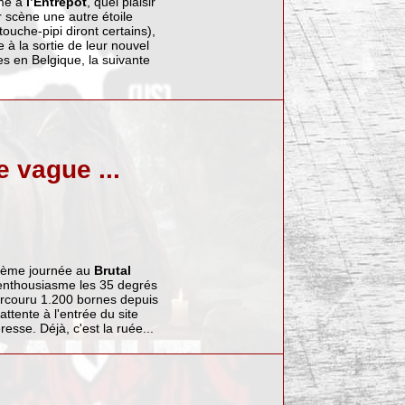
me à
l’Entrepôt
, quel plaisir
 scène une autre étoile
uche-pipi diront certains),
à la sortie de leur nouvel
es en Belgique, la suivante
e vague ...
uxième journée au
Brutal
enthousiasme les 35 degrés
arcouru 1.200 bornes depuis
ttente à l'entrée du site
esse. Déjà, c'est la ruée...