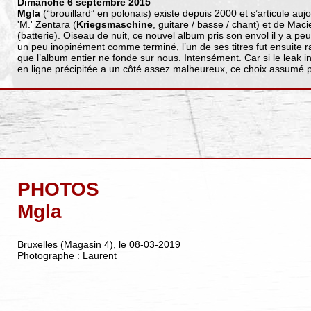
Dimanche 6 septembre 2015
Mgla
(“brouillard” en polonais) existe depuis 2000 et s’articule auj
'M.' Zentara (
Kriegsmaschine
, guitare / basse / chant) et de Maci
(batterie). Oiseau de nuit, ce nouvel album pris son envol il y a p
un peu inopinément comme terminé, l’un de ses titres fut ensuite 
que l’album entier ne fonde sur nous. Intensément. Car si le leak in
en ligne précipitée a un côté assez malheureux, ce choix assumé pa
PHOTOS
Mgla
Bruxelles (Magasin 4), le 08-03-2019
Photographe : Laurent