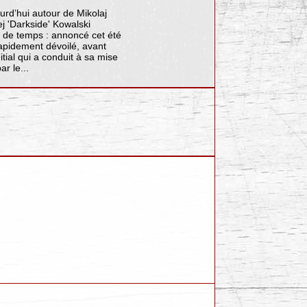
ourd’hui autour de Mikolaj
ej 'Darkside' Kowalski
eu de temps : annoncé cet été
rapidement dévoilé, avant
itial qui a conduit à sa mise
r le...