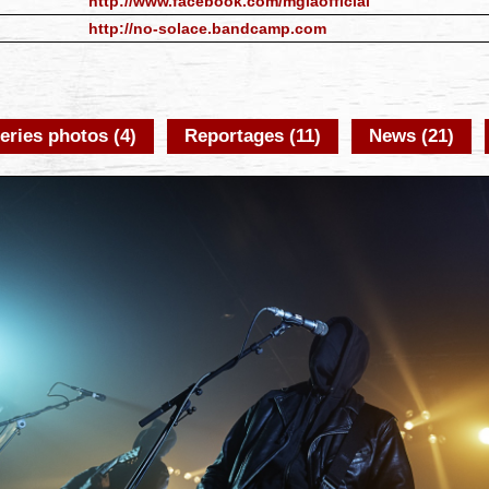
http://www.facebook.com/mglaofficial
http://no-solace.bandcamp.com
eries photos (4)
Reportages (11)
News (21)