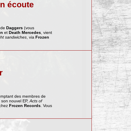
n écoute
 de
Daggers
(vous
On
et
Death Mercedes
, vient
ight sandwiches
, via
Frozen
r
omptant des membres de
ra son nouvel EP,
Acts of
r chez
Frozen Records
. Vous