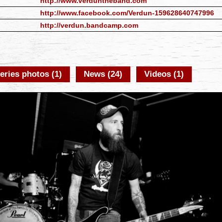
http://www.verduntheband.com
http://www.facebook.com/Verdun-159628640747996
http://verdun.bandcamp.com
eries photos (1)
News (24)
Videos (1)