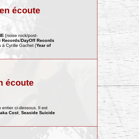
en écoute
NE
(noise rock/post-
i Records
/
DayOff Records
 à Cyrille Gachet (
Year of
en écoute
entier ci-dessous. Il est
aka Cost
,
Seaside Suicide