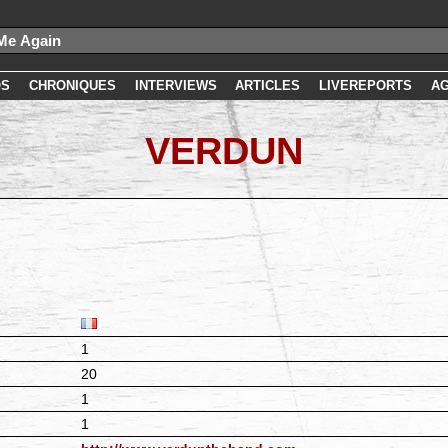
OS
CHRONIQUES
INTERVIEWS
ARTICLES
LIVEREPORTS
A
VERDUN
1
20
1
1