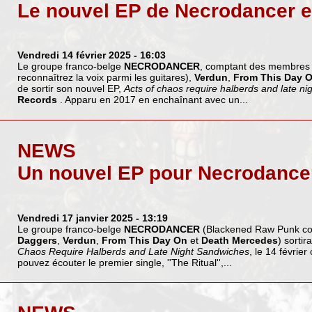
Le nouvel EP de Necrodancer e
Vendredi 14 février 2025
- 16:03
Le groupe franco-belge
NECRODANCER
, comptant des membres
reconnaîtrez la voix parmi les guitares),
Verdun
,
From This Day 
de sortir son nouvel EP,
Acts of chaos require halberds and late n
Records
. Apparu en 2017 en enchaînant avec un...
NEWS
Un nouvel EP pour Necrodance
Vendredi 17 janvier 2025
- 13:19
Le groupe franco-belge
NECRODANCER
(Blackened Raw Punk c
Daggers
,
Verdun
,
From This Day On
et
Death Mercedes
) sorti
Chaos Require Halberds and Late Night Sandwiches
, le 14 févrie
pouvez écouter le premier single, ''The Ritual'',...