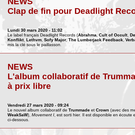
NEWS
Clap de fin pour Deadlight Rec
Lundi 30 mars 2020
- 11:02
Le label français Deadlight Records (
Abrahma
,
Cult of Occult
,
De
Konflikt
,
Lethvm
,
Sofy Major
,
The Lumberjack Feedback
,
Verb
mis la clé sous le paillasson.
NEWS
L'album collaboratif de Trumm
à prix libre
Vendredi 27 mars 2020
- 09:24
Le nouvel album collaboratif de
Trummade
et
Crown
(avec des m
WeakSaW
),
Movement I
, est sorti hier. Il est disponible en écoute
ci-dessous.