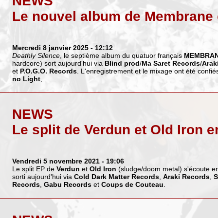
NEWS
Le nouvel album de Membrane 
Mercredi 8 janvier 2025
- 12:12
Deathly Silence
, le septième album du quatuor français
MEMBRA
hardcore) sort aujourd'hui via
Blind prod
/
Ma Saret Records
/
Arak
et
P.O.G.O. Records
. L'enregistrement et le mixage ont été confiés
no Light
,...
NEWS
Le split de Verdun et Old Iron 
Vendredi 5 novembre 2021
- 19:06
Le split EP de
Verdun
et
Old Iron
(sludge/doom metal) s'écoute en 
sorti aujourd'hui via
Cold Dark Matter Records
,
Araki Records
,
S
Records
,
Gabu Records
et
Coups de Couteau
.