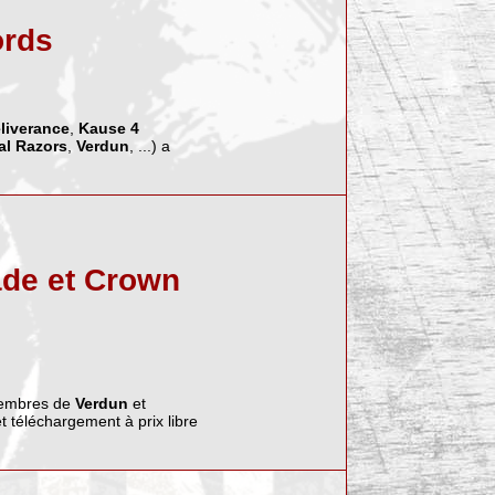
ords
liverance
,
Kause 4
al Razors
,
Verdun
, ...) a
ade et Crown
embres de
Verdun
et
 et téléchargement à prix libre