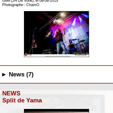
Geel (JH De Vonk), le 08-08-2015
Photographe : ChamO
► News (7)
NEWS
Split de Yama