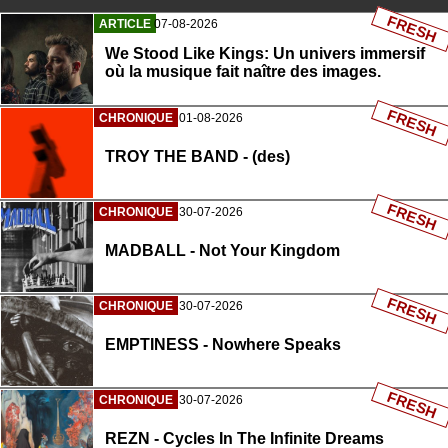
FRESH
ARTICLE
07-08-2026
We Stood Like Kings: Un univers immersif
où la musique fait naître des images.
FRESH
CHRONIQUE
01-08-2026
TROY THE BAND - (des)
FRESH
CHRONIQUE
30-07-2026
MADBALL - Not Your Kingdom
FRESH
CHRONIQUE
30-07-2026
EMPTINESS - Nowhere Speaks
FRESH
CHRONIQUE
30-07-2026
REZN - Cycles In The Infinite Dreams