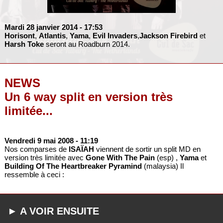
Mardi 28 janvier 2014
- 17:53
Horisont
,
Atlantis
,
Yama
,
Evil Invaders
,
Jackson Firebird
et
Harsh Toke
seront au Roadburn 2014.
NEWS
Un 6 way split en version très
limitée...
Vendredi 9 mai 2008
- 11:19
Nos comparses de
ISAÏAH
viennent de sortir un split MD en
version très limitée avec
Gone With The Pain
(esp) ,
Yama
et
Building Of The Heartbreaker Pyramind
(malaysia) Il
ressemble à ceci :
► A VOIR ENSUITE