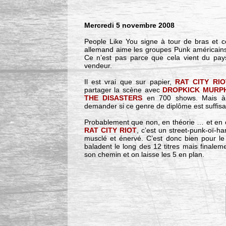
Mercredi 5 novembre 2008
People Like You signe à tour de bras et c
allemand aime les groupes Punk américains, 
Ce n’est pas parce que cela vient du pay
vendeur.
Il est vrai que sur papier,
RAT CITY RIO
partager la scène avec
DROPKICK MURP
THE DISASTERS
en 700 shows. Mais à l
demander si ce genre de diplôme est suffis
Probablement que non, en théorie … et en
RAT CITY RIOT
, c’est un street-punk-oï-h
musclé et énervé. C’est donc bien pour l
baladent le long des 12 titres mais finaleme
son chemin et on laisse les 5 en plan.