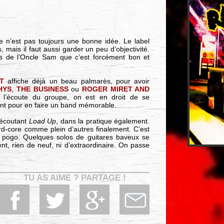
e n’est pas toujours une bonne idée. Le label
mais il faut aussi garder un peu d’objectivité.
s de l’Oncle Sam que c’est forcément bon et
T
affiche déjà un beau palmarès, pour avoir
HYS
,
THE BUSINESS
ou
ROGER MIRET AND
’écoute du groupe, on est en droit de se
ant pour en faire un band mémorable.
 écoutant
Load Up
, dans la pratique également.
ard-core comme plein d’autres finalement. C’est
e pogo. Quelques solos de guitares baveux se
nt, rien de neuf, ni d’extraordinaire. On passe
TU AS AIME ? PARTAGE !