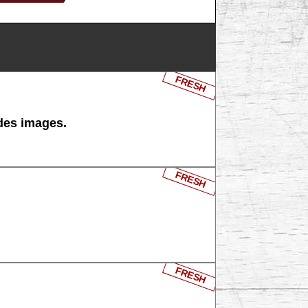
FRESH
 des images.
FRESH
FRESH