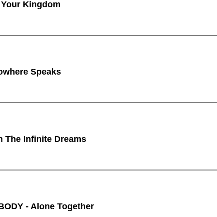
 Your Kingdom
owhere Speaks
n The Infinite Dreams
ODY - Alone Together