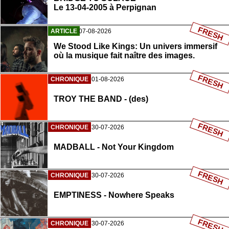
Le 13-04-2005 à Perpignan
FRESH
ARTICLE
07-08-2026
We Stood Like Kings: Un univers immersif
où la musique fait naître des images.
FRESH
CHRONIQUE
01-08-2026
TROY THE BAND - (des)
FRESH
CHRONIQUE
30-07-2026
MADBALL - Not Your Kingdom
FRESH
CHRONIQUE
30-07-2026
EMPTINESS - Nowhere Speaks
FRESH
CHRONIQUE
30-07-2026