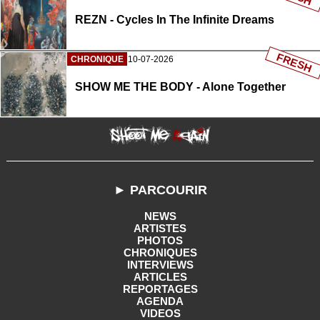
REZN - Cycles In The Infinite Dreams
FRESH
CHRONIQUE
10-07-2026
SHOW ME THE BODY - Alone Together
► PARCOURIR
NEWS
ARTISTES
PHOTOS
CHRONIQUES
INTERVIEWS
ARTICLES
REPORTAGES
AGENDA
VIDEOS