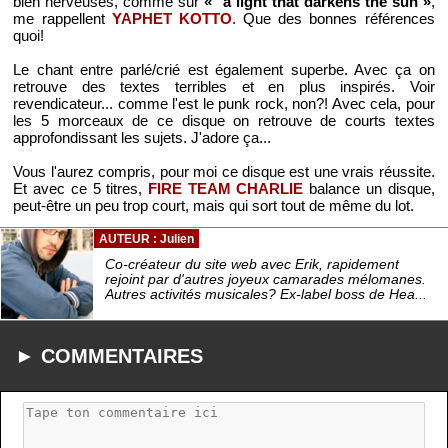
bien nerveuses, comme sur
« a light that darkens the sun »
,
me rappellent
YAPHET KOTTO
. Que des bonnes références
quoi!
Le chant entre parlé/crié est également superbe. Avec ça on
retrouve des textes terribles et en plus inspirés. Voir
revendicateur... comme l'est le punk rock, non?! Avec cela, pour
les 5 morceaux de ce disque on retrouve de courts textes
approfondissant les sujets. J'adore ça...
Vous l'aurez compris, pour moi ce disque est une vrais réussite.
Et avec ce 5 titres,
FIRE TEAM CHARLIE
balance un disque,
peut-être un peu trop court, mais qui sort tout de même du lot.
AUTEUR : Julien
Co-créateur du site web avec Erik, rapidement
rejoint par d'autres joyeux camarades mélomanes.
Autres activités musicales? Ex-label boss de Hea...
► COMMENTAIRES