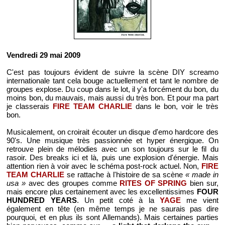
Vendredi 29 mai 2009
C'est pas toujours évident de suivre la scène DIY screamo
internationale tant cela bouge actuellement et tant le nombre de
groupes explose. Du coup dans le lot, il y'a forcément du bon, du
moins bon, du mauvais, mais aussi du très bon. Et pour ma part
je classerais
FIRE TEAM CHARLIE
dans le bon, voir le très
bon.
Musicalement, on croirait écouter un disque d'emo hardcore des
90's. Une musique très passionnée et hyper énergique. On
retrouve plein de mélodies avec un son toujours sur le fil du
rasoir. Des breaks ici et là, puis une explosion d'énergie. Mais
attention rien à voir avec le schéma post-rock actuel. Non,
FIRE
TEAM CHARLIE
se rattache à l'histoire de sa scène
« made in
usa »
avec des groupes comme
RITES OF SPRING
bien sur,
mais encore plus certainement avec les excellentissimes
FOUR
HUNDRED YEARS
. Un petit coté à la
YAGE
me vient
également en tête (en même temps je ne saurais pas dire
pourquoi, et en plus ils sont Allemands). Mais certaines parties