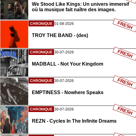
We Stood Like Kings: Un univers immersif
où la musique fait naître des images.
FRESH
CHRONIQUE
01-08-2026
TROY THE BAND - (des)
FRESH
CHRONIQUE
30-07-2026
MADBALL - Not Your Kingdom
FRESH
CHRONIQUE
30-07-2026
EMPTINESS - Nowhere Speaks
FRESH
CHRONIQUE
30-07-2026
REZN - Cycles In The Infinite Dreams