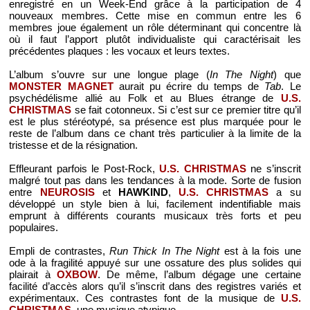
enregistré en un Week-End grâce à la participation de 4
nouveaux membres. Cette mise en commun entre les 6
membres joue également un rôle déterminant qui concentre là
où il faut l’apport plutôt individualiste qui caractérisait les
précédentes plaques : les vocaux et leurs textes.
L’album s’ouvre sur une longue plage (
In The Night
) que
MONSTER MAGNET
aurait pu écrire du temps de
Tab
. Le
psychédélisme allié au Folk et au Blues étrange de
U.S.
CHRISTMAS
se fait cotonneux. Si c’est sur ce premier titre qu’il
est le plus stéréotypé, sa présence est plus marquée pour le
reste de l’album dans ce chant très particulier à la limite de la
tristesse et de la résignation.
Effleurant parfois le Post-Rock,
U.S. CHRISTMAS
ne s’inscrit
malgré tout pas dans les tendances à la mode. Sorte de fusion
entre
NEUROSIS
et
HAWKIND
,
U.S. CHRISTMAS
a su
développé un style bien à lui, facilement indentifiable mais
emprunt à différents courants musicaux très forts et peu
populaires.
Empli de contrastes,
Run Thick In The Night
est à la fois une
ode à la fragilité appuyé sur une ossature des plus solides qui
plairait à
OXBOW
. De même, l’album dégage une certaine
facilité d’accès alors qu’il s’inscrit dans des registres variés et
expérimentaux. Ces contrastes font de la musique de
U.S.
CHRISTMAS
, une musique atypique.