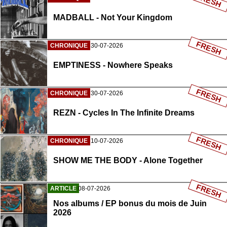
FRESH
MADBALL - Not Your Kingdom
FRESH
CHRONIQUE
30-07-2026
EMPTINESS - Nowhere Speaks
FRESH
CHRONIQUE
30-07-2026
REZN - Cycles In The Infinite Dreams
FRESH
CHRONIQUE
10-07-2026
SHOW ME THE BODY - Alone Together
FRESH
ARTICLE
08-07-2026
Nos albums / EP bonus du mois de Juin
2026