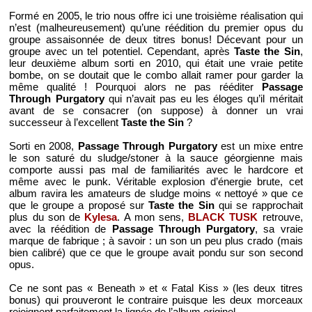
Formé en 2005, le trio nous offre ici une troisième réalisation qui
n’est (malheureusement) qu’une réédition du premier opus du
groupe assaisonnée de deux titres bonus! Décevant pour un
groupe avec un tel potentiel. Cependant, après
Taste the Sin
,
leur deuxième album sorti en 2010, qui était une vraie petite
bombe, on se doutait que le combo allait ramer pour garder la
même qualité ! Pourquoi alors ne pas rééditer
Passage
Through Purgatory
qui n’avait pas eu les éloges qu’il méritait
avant de se consacrer (on suppose) à donner un vrai
successeur à l’excellent
Taste the Sin
?
Sorti en 2008,
Passage Through Purgatory
est un mixe entre
le son saturé du sludge/stoner à la sauce géorgienne mais
comporte aussi pas mal de familiarités avec le hardcore et
même avec le punk. Véritable explosion d’énergie brute, cet
album ravira les amateurs de sludge moins « nettoyé » que ce
que le groupe a proposé sur
Taste the Sin
qui se rapprochait
plus du son de
Kylesa
. A mon sens,
BLACK TUSK
retrouve,
avec la réédition de
Passage Through Purgatory
, sa vraie
marque de fabrique ; à savoir : un son un peu plus crado (mais
bien calibré) que ce que le groupe avait pondu sur son second
opus.
Ce ne sont pas « Beneath » et « Fatal Kiss » (les deux titres
bonus) qui prouveront le contraire puisque les deux morceaux
rejoignent parfaitement la lignée de l’album originel.