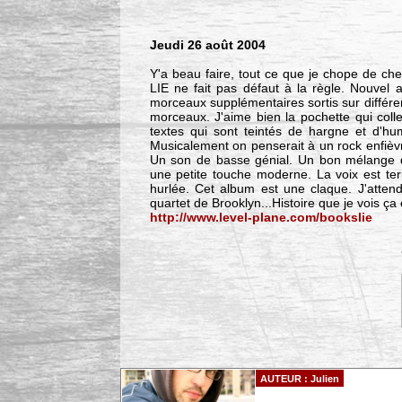
Jeudi 26 août 2004
Y'a beau faire, tout ce que je chope de ch
LIE ne fait pas défaut à la règle. Nouvel
morceaux supplémentaires sortis sur différent
morceaux. J'aime bien la pochette qui coll
textes qui sont teintés de hargne et d'h
Musicalement on penserait à un rock enfièv
Un son de basse génial. Un bon mélange de
une petite touche moderne. La voix est terr
hurlée. Cet album est une claque. J'atten
quartet de Brooklyn...Histoire que je vois ça
http://www.level-plane.com/bookslie
AUTEUR : Julien