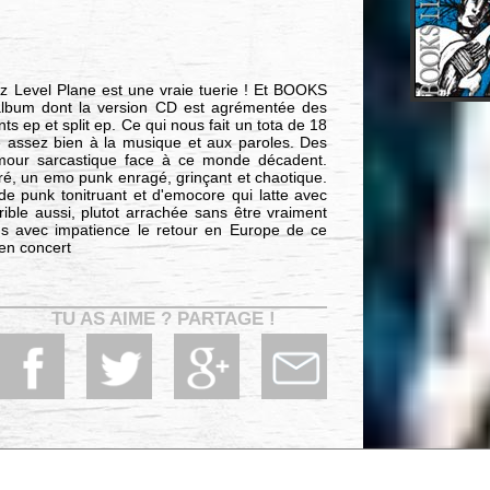
ez Level Plane est une vraie tuerie ! Et BOOKS
 album dont la version CD est agrémentée des
s ep et split ep. Ce qui nous fait un tota de 18
e assez bien à la musique et aux paroles. Des
umour sarcastique face à ce monde décadent.
ré, un emo punk enragé, grinçant et chaotique.
 punk tonitruant et d'emocore qui latte avec
ible aussi, plutot arrachée sans être vraiment
ds avec impatience le retour en Europe de ce
 en concert
TU AS AIME ? PARTAGE !