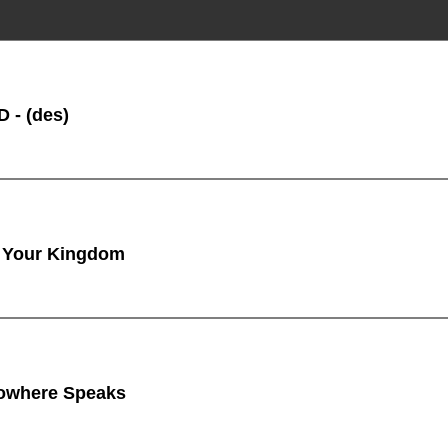
 - (des)
 Your Kingdom
owhere Speaks