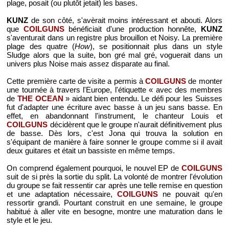
plage, posait (ou plutôt jetait) les bases.
KUNZ
de son côté, s'avèrait moins intéressant et abouti. Alors
que
COILGUNS
bénéficiait d'une production honnête,
KUNZ
s'aventurait dans un registre plus brouillon et Noisy. La première
plage des quatre (
How
), se positionnait plus dans un style
Sludge alors que la suite, bon gré mal gré, voguerait dans un
univers plus Noise mais assez disparate au final.
Cette première carte de visite a permis à
COILGUNS
de monter
une tournée à travers l'Europe, l'étiquette « avec des membres
de
THE OCEAN
» aidant bien entendu. Le défi pour les Suisses
fut d'adapter une écriture avec basse à un jeu sans basse. En
effet, en abandonnant l'instrument, le chanteur Louis et
COILGUNS
décidèrent que le groupe n'aurait définitivement plus
de basse. Dès lors, c'est Jona qui trouva la solution en
s'équipant de manière à faire sonner le groupe comme si il avait
deux guitares et était un bassiste en même temps.
On comprend également pourquoi, le nouvel EP de
COILGUNS
suit de si près la sortie du split. La volonté de montrer l'évolution
du groupe se fait ressentir car après une telle remise en question
et une adaptation nécessaire,
COILGUNS
ne pouvait qu'en
ressortir grandi. Pourtant construit en une semaine, le groupe
habitué à aller vite en besogne, montre une maturation dans le
style et le jeu.