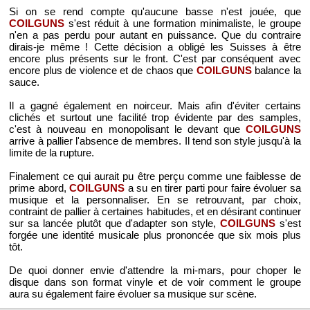
Si on se rend compte qu'aucune basse n'est jouée, que
COILGUNS
s'est réduit à une formation minimaliste, le groupe
n'en a pas perdu pour autant en puissance. Que du contraire
dirais-je même ! Cette décision a obligé les Suisses à être
encore plus présents sur le front. C'est par conséquent avec
encore plus de violence et de chaos que
COILGUNS
balance la
sauce.
Il a gagné également en noirceur. Mais afin d'éviter certains
clichés et surtout une facilité trop évidente par des samples,
c'est à nouveau en monopolisant le devant que
COILGUNS
arrive à pallier l'absence de membres. Il tend son style jusqu'à la
limite de la rupture.
Finalement ce qui aurait pu être perçu comme une faiblesse de
prime abord,
COILGUNS
a su en tirer parti pour faire évoluer sa
musique et la personnaliser. En se retrouvant, par choix,
contraint de pallier à certaines habitudes, et en désirant continuer
sur sa lancée plutôt que d'adapter son style,
COILGUNS
s'est
forgée une identité musicale plus prononcée que six mois plus
tôt.
De quoi donner envie d'attendre la mi-mars, pour choper le
disque dans son format vinyle et de voir comment le groupe
aura su également faire évoluer sa musique sur scène.