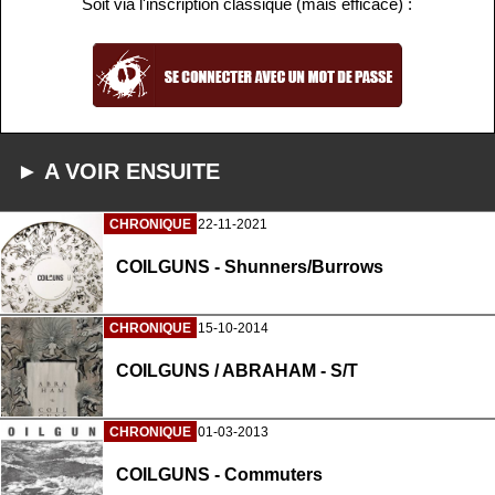
Soit via l'inscription classique (mais efficace) :
► A VOIR ENSUITE
CHRONIQUE
22-11-2021
COILGUNS - Shunners/Burrows
CHRONIQUE
15-10-2014
COILGUNS / ABRAHAM - S/T
CHRONIQUE
01-03-2013
COILGUNS - Commuters