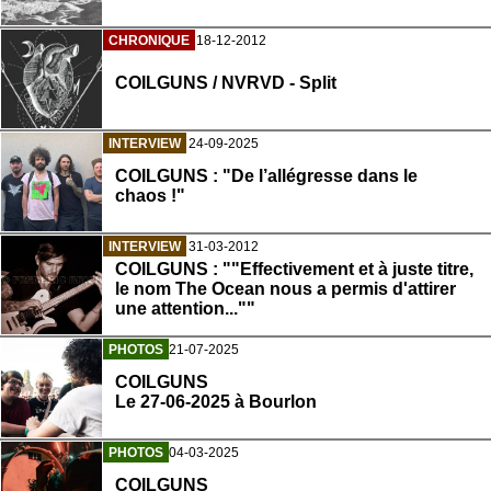
CHRONIQUE
18-12-2012
COILGUNS / NVRVD - Split
INTERVIEW
24-09-2025
COILGUNS : "De l’allégresse dans le
chaos !"
INTERVIEW
31-03-2012
COILGUNS : ""Effectivement et à juste titre,
le nom The Ocean nous a permis d'attirer
une attention...""
PHOTOS
21-07-2025
COILGUNS
Le 27-06-2025 à Bourlon
PHOTOS
04-03-2025
COILGUNS