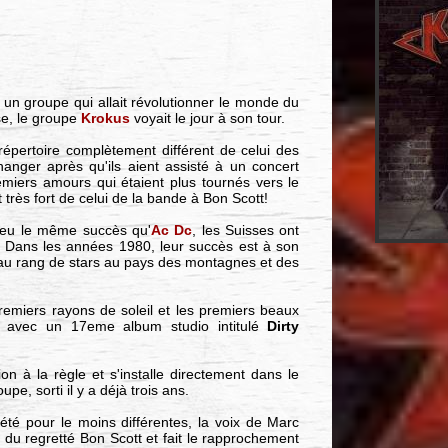
, un groupe qui allait révolutionner le monde du
se, le groupe
Krokus
voyait le jour à son tour.
répertoire complètement différent de celui des
changer après qu'ils aient assisté à un concert
miers amours qui étaient plus tournés vers le
 très fort de celui de la bande à Bon Scott!
 eu le même succès qu'
Ac Dc
, les Suisses ont
. Dans les années 1980, leur succès est à son
s au rang de stars au pays des montagnes et des
remiers rayons de soleil et les premiers beaux
 avec un 17eme album studio intitulé
Dirty
n à la règle et s'installe directement dans le
pe, sorti il y a déjà trois ans.
été pour le moins différentes, la voix de Marc
le du regretté Bon Scott et fait le rapprochement