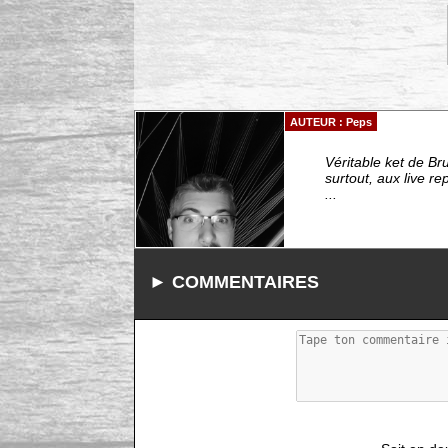
AUTEUR : Peps
Véritable ket de Br
surtout, aux live r
...
► COMMENTAIRES