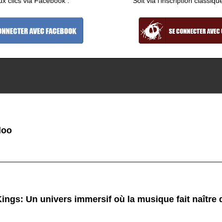
ux clics via Facebook :
Soit via l'inscription classiqu
doo
ings: Un univers immersif où la musique fait naître