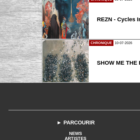
REZN - Cycles I
CHRONIQUE
10-07-2026
SHOW ME THE B
► PARCOURIR
NEWS
ARTISTES