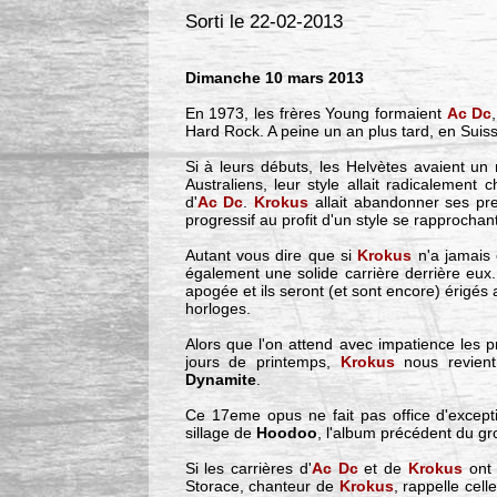
Sorti le 22-02-2013
Dimanche 10 mars 2013
En 1973, les frères Young formaient
Ac Dc
Hard Rock. A peine un an plus tard, en Suis
Si à leurs débuts, les Helvètes avaient un 
Australiens, leur style allait radicalement 
d'
Ac Dc
.
Krokus
allait abandonner ses pre
progressif au profit d'un style se rapprochant
Autant vous dire que si
Krokus
n'a jamais
également une solide carrière derrière eux
apogée et ils seront (et sont encore) érigé
horloges.
Alors que l'on attend avec impatience les p
jours de printemps,
Krokus
nous revient
Dynamite
.
Ce 17eme opus ne fait pas office d'exceptio
sillage de
Hoodoo
, l'album précédent du grou
Si les carrières d'
Ac Dc
et de
Krokus
ont 
Storace, chanteur de
Krokus
, rappelle cel