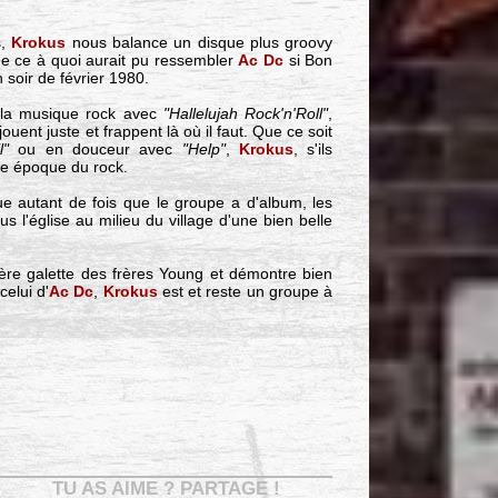
s,
Krokus
nous balance un disque plus groovy
e ce à quoi aurait pu ressembler
Ac Dc
si Bon
 soir de février 1980.
la musique rock avec
"Hallelujah Rock'n'Roll"
,
ouent juste et frappent là où il faut. Que ce soit
l"
ou en douceur avec
"Help"
,
Krokus
, s'ils
une époque du rock.
e autant de fois que le groupe a d'album, les
s l'église au milieu du village d'une bien belle
ière galette des frères Young et démontre bien
celui d'
Ac Dc
,
Krokus
est et reste un groupe à
TU AS AIME ? PARTAGE !