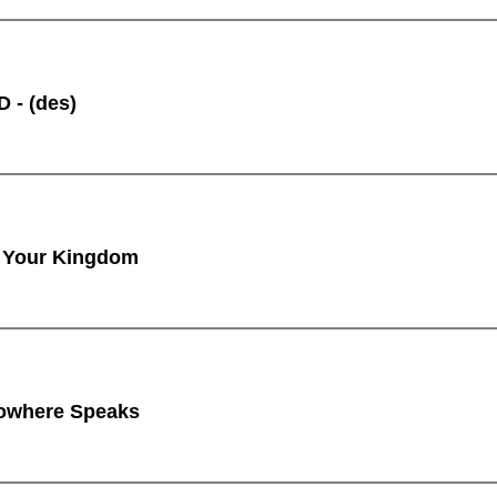
 - (des)
 Your Kingdom
owhere Speaks