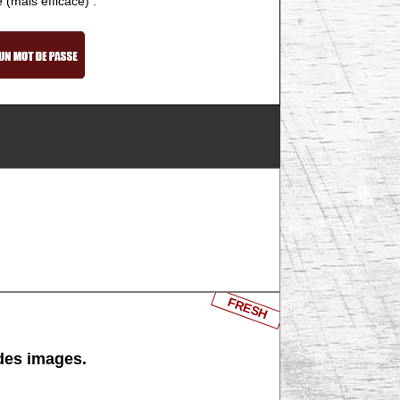
e (mais efficace) :
FRESH
 des images.