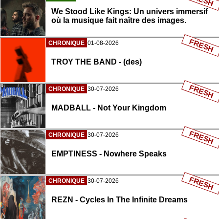
We Stood Like Kings: Un univers immersif
où la musique fait naître des images.
FRESH
CHRONIQUE
01-08-2026
TROY THE BAND - (des)
FRESH
CHRONIQUE
30-07-2026
MADBALL - Not Your Kingdom
FRESH
CHRONIQUE
30-07-2026
EMPTINESS - Nowhere Speaks
FRESH
CHRONIQUE
30-07-2026
REZN - Cycles In The Infinite Dreams