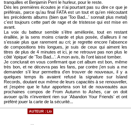
tranquilles et Benjamin Perri le hurleur, pour le reste.
Dès les premières écoutes je n'ai pourtant pas su dire ce que je
préférais, parce qu'au final FATA est un tout et qu'en réécoutant
les précédents albums (bien que 'Too Bad...' sonnait plus metal)
c'est toujours cette part de rage et de tristesse qui est mise en
avant.
La voix du batteur semble s'être améliorée, tout en restant
éraillée, je la sens moins criarde et plus posée, d'ailleurs il ne
s'essaie plus que rarement au cri; je regrette encore l'absence
de compositions très longues, je suis de ceux qui aiment les
titres de plus de 4 minutes et ici, je ne retrouve pas non plus le
côté 'épique' de 'Too Bad...'. A mon avis, ils l'ont laissé tomber.
Je conclurait en vous confirmant que cet album est bon, même
très bon, et ne décevra pas les fans, par contre j'en suis a me
demander s'il leur permettra d'en trouver de nouveaux, il y a
quelques temps ils avaient refusé la signature sur Island
Records, doutant eux même de leurs capacités à se renouveller,
et j'espère que le futur apportera son lot de nouveautés aux
prochaines compos de From Autumn to Ashes, car on doit
avouer qu'ils n'inventent rien sur 'Abandon Your Friends' et ont
préféré jouer la carte de la sécurité...
AUTEUR : Lio
...