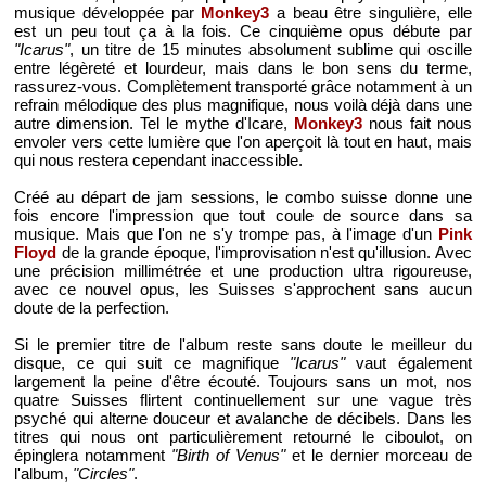
musique développée par
Monkey3
a beau être singulière, elle
est un peu tout ça à la fois. Ce cinquième opus débute par
"Icarus"
, un titre de 15 minutes absolument sublime qui oscille
entre légèreté et lourdeur, mais dans le bon sens du terme,
rassurez-vous. Complètement transporté grâce notamment à un
refrain mélodique des plus magnifique, nous voilà déjà dans une
autre dimension. Tel le mythe d'Icare,
Monkey3
nous fait nous
envoler vers cette lumière que l'on aperçoit là tout en haut, mais
qui nous restera cependant inaccessible.
Créé au départ de jam sessions, le combo suisse donne une
fois encore l'impression que tout coule de source dans sa
musique. Mais que l'on ne s'y trompe pas, à l'image d'un
Pink
Floyd
de la grande époque, l'improvisation n'est qu'illusion. Avec
une précision millimétrée et une production ultra rigoureuse,
avec ce nouvel opus, les Suisses s'approchent sans aucun
doute de la perfection.
Si le premier titre de l'album reste sans doute le meilleur du
disque, ce qui suit ce magnifique
"Icarus"
vaut également
largement la peine d'être écouté. Toujours sans un mot, nos
quatre Suisses flirtent continuellement sur une vague très
psyché qui alterne douceur et avalanche de décibels. Dans les
titres qui nous ont particulièrement retourné le ciboulot, on
épinglera notamment
"Birth of Venus"
et le dernier morceau de
l'album,
"Circles"
.