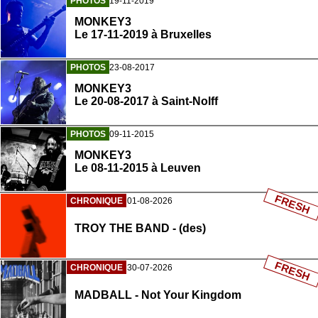
PHOTOS
19-11-2019
MONKEY3
Le 17-11-2019 à Bruxelles
PHOTOS
23-08-2017
MONKEY3
Le 20-08-2017 à Saint-Nolff
PHOTOS
09-11-2015
MONKEY3
Le 08-11-2015 à Leuven
FRESH
CHRONIQUE
01-08-2026
TROY THE BAND - (des)
FRESH
CHRONIQUE
30-07-2026
MADBALL - Not Your Kingdom