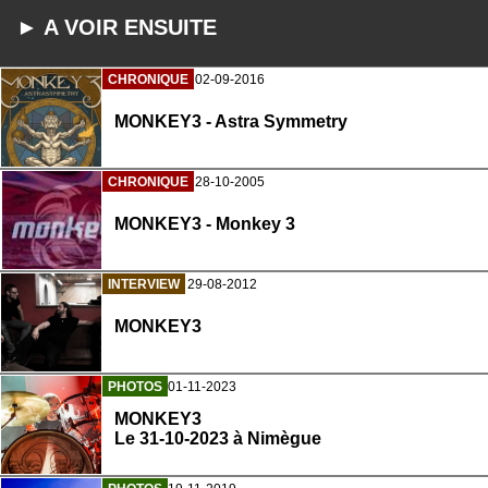
► A VOIR ENSUITE
CHRONIQUE
02-09-2016
MONKEY3 - Astra Symmetry
CHRONIQUE
28-10-2005
MONKEY3 - Monkey 3
INTERVIEW
29-08-2012
MONKEY3
PHOTOS
01-11-2023
MONKEY3
Le 31-10-2023 à Nimègue