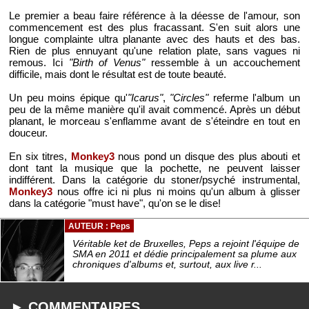
Le premier a beau faire référence à la déesse de l'amour, son
commencement est des plus fracassant. S'en suit alors une
longue complainte ultra planante avec des hauts et des bas.
Rien de plus ennuyant qu'une relation plate, sans vagues ni
remous. Ici
"Birth of Venus"
ressemble à un accouchement
difficile, mais dont le résultat est de toute beauté.
Un peu moins épique qu'
"Icarus"
,
"Circles"
referme l'album un
peu de la même manière qu'il avait commencé. Après un début
planant, le morceau s'enflamme avant de s'éteindre en tout en
douceur.
En six titres,
Monkey3
nous pond un disque des plus abouti et
dont tant la musique que la pochette, ne peuvent laisser
indifférent. Dans la catégorie du stoner/psyché instrumental,
Monkey3
nous offre ici ni plus ni moins qu'un album à glisser
dans la catégorie "must have", qu'on se le dise!
AUTEUR : Peps
Véritable ket de Bruxelles, Peps a rejoint l'équipe de
SMA en 2011 et dédie principalement sa plume aux
chroniques d'albums et, surtout, aux live r...
► COMMENTAIRES