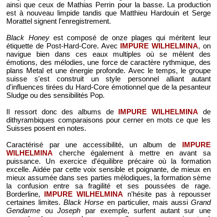
ainsi que ceux de Mathias Perrin pour la basse. La production
est à nouveau limpide tandis que Matthieu Hardouin et Serge
Morattel signent l'enregistrement.
Black Honey
est composé de onze plages qui méritent leur
étiquette de Post-Hard-Core. Avec
IMPURE WILHELMINA
, on
navigue bien dans ces eaux multiples où se mêlent des
émotions, des mélodies, une force de caractère rythmique, des
plans Metal et une énergie profonde. Avec le temps, le groupe
suisse s'est construit un style personnel alliant autant
d'influences tirées du Hard-Core émotionnel que de la pesanteur
Sludge ou des sensibilités Pop.
Il ressort donc des albums de
IMPURE WILHELMINA
de
dithyrambiques comparaisons pour cerner en mots ce que les
Suisses posent en notes.
Caractérisé par une accessibilité, un album de
IMPURE
WILHELMINA
cherche également à mettre en avant sa
puissance. Un exercice d'équilibre précaire où la formation
excelle. Aidée par cette voix sensible et poignante, de mieux en
mieux assumée dans ses parties mélodiques, la formation sème
la confusion entre sa fragilité et ses poussées de rage.
Borderline,
IMPURE WILHELMINA
n'hésite pas à repousser
certaines limites.
Black Horse
en particulier, mais aussi
Grand
Gendarme
ou
Joseph
par exemple, surfent autant sur une