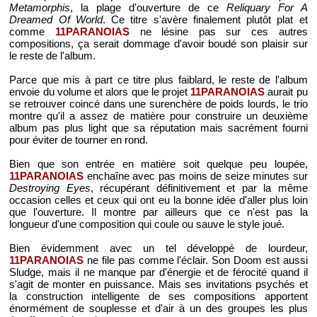
Metamorphis
, la plage d'ouverture de ce
Reliquary For A
Dreamed Of World
. Ce titre s'avère finalement plutôt plat et
comme
11PARANOIAS
ne lésine pas sur ces autres
compositions, ça serait dommage d'avoir boudé son plaisir sur
le reste de l'album.
Parce que mis à part ce titre plus faiblard, le reste de l'album
envoie du volume et alors que le projet
11PARANOIAS
aurait pu
se retrouver coincé dans une surenchère de poids lourds, le trio
montre qu'il a assez de matière pour construire un deuxième
album pas plus light que sa réputation mais sacrément fourni
pour éviter de tourner en rond.
Bien que son entrée en matière soit quelque peu loupée,
11PARANOIAS
enchaîne avec pas moins de seize minutes sur
Destroying Eyes
, récupérant définitivement et par la même
occasion celles et ceux qui ont eu la bonne idée d'aller plus loin
que l'ouverture. Il montre par ailleurs que ce n'est pas la
longueur d'une composition qui coule ou sauve le style joué.
Bien évidemment avec un tel développé de lourdeur,
11PARANOIAS
ne file pas comme l'éclair. Son Doom est aussi
Sludge, mais il ne manque par d'énergie et de férocité quand il
s'agit de monter en puissance. Mais ses invitations psychés et
la construction intelligente de ses compositions apportent
énormément de souplesse et d'air à un des groupes les plus