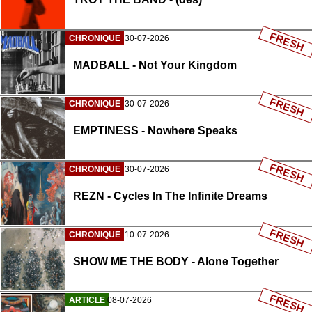
FRESH
CHRONIQUE
30-07-2026
MADBALL - Not Your Kingdom
FRESH
CHRONIQUE
30-07-2026
EMPTINESS - Nowhere Speaks
FRESH
CHRONIQUE
30-07-2026
REZN - Cycles In The Infinite Dreams
FRESH
CHRONIQUE
10-07-2026
SHOW ME THE BODY - Alone Together
FRESH
ARTICLE
08-07-2026