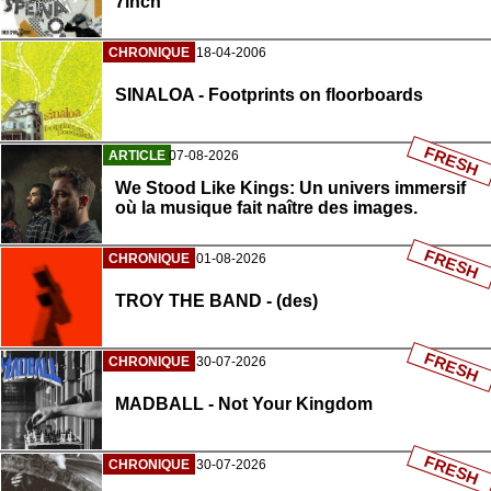
7inch
CHRONIQUE
18-04-2006
SINALOA - Footprints on floorboards
FRESH
ARTICLE
07-08-2026
We Stood Like Kings: Un univers immersif
où la musique fait naître des images.
FRESH
CHRONIQUE
01-08-2026
TROY THE BAND - (des)
FRESH
CHRONIQUE
30-07-2026
MADBALL - Not Your Kingdom
FRESH
CHRONIQUE
30-07-2026