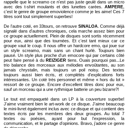
rappelle que le screamo ce n'est pas juste geulé dans un micro
avec des t-shirt moulants et des lunettes carées.
AMPERE
,
c'est le genre de groupe emoviolence comme je les aime! Ces 7
titres sont tout simplement superbes!
De l'autre coté, en 33tours, on retrouve
SINALOA
. Comme déjà
signalé dans d'autres chroniques, cela marche assez bien pour
ce groupe actuellement. Plein de disques sont sortis récemment
pour eux, ainsi que des tournées. Et c'est tant mieux car ce
groupe vaut le coup. Il nous offre un hardcore emo, qui joue sur
un style screamo, mais sans un chant hurlé. Toujours bien
pausé. Un style plus proche d'un emocore qui par certains côté
peut faire pensé à du
REIZIGER
tiens. Ouais pourquoi pas...Le
trio balance des morceaux aux mélodies envoûtantes, au son
jamais chrystalin, mais toujours un poil noisy. Des textes
toujours aussi bien écris, et complétés d'explications forts
intéressantes. Un coté très personnel et même « hors du lot »
ressort de ce groupe. Encore d'excellent titres donc pour eux,
sauf un morceau qui a une rythmique batterie un peu bizarre?!
Le tout est empaqueté dans un LP à la couverture superbe!
J'aime vraiment bien le art-work de ce disque. J'aime beaucoup
le mini-livret également inclus avec ce disque et qui contient des
textes écris par les membres des deux groupes. Au total 7
textes ou poésies, ayant pour but l'expression, la
communication, et le partage d'opinions. Bravo, j'adore ce genre