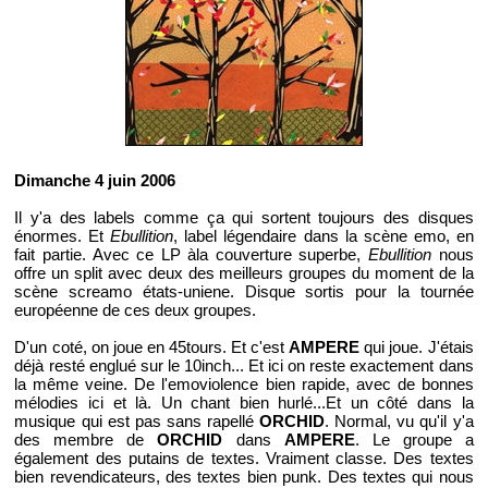
Dimanche 4 juin 2006
Il y'a des labels comme ça qui sortent toujours des disques
énormes. Et
Ebullition
, label légendaire dans la scène emo, en
fait partie. Avec ce LP àla couverture superbe,
Ebullition
nous
offre un split avec deux des meilleurs groupes du moment de la
scène screamo états-uniene. Disque sortis pour la tournée
européenne de ces deux groupes.
D'un coté, on joue en 45tours. Et c'est
AMPERE
qui joue. J'étais
déjà resté englué sur le 10inch... Et ici on reste exactement dans
la même veine. De l'emoviolence bien rapide, avec de bonnes
mélodies ici et là. Un chant bien hurlé...Et un côté dans la
musique qui est pas sans rapellé
ORCHID
. Normal, vu qu'il y'a
des membre de
ORCHID
dans
AMPERE
. Le groupe a
également des putains de textes. Vraiment classe. Des textes
bien revendicateurs, des textes bien punk. Des textes qui nous