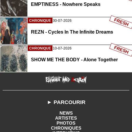
EMPTINESS - Nowhere Speaks
FRESH
CHRONIQUE
30-07-2026
REZN - Cycles In The Infinite Dreams
FRESH
CHRONIQUE
10-07-2026
SHOW ME THE BODY - Alone Together
► PARCOURIR
NEWS
ARTISTES
PHOTOS
CHRONIQUES