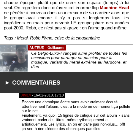
chaque époque, plutôt que de créer son espace (temps) à lui
seul. On regrettera donc qu’avec cet énorme flop
Machine Head
ne pénètre à nouveau dans un « creux » de sa carrière alors que
le groupe avait encore il n’y a pas si longtemps tous les
ingrédients en main pour devenir LE groupe phare des années
post-2000. Robb, ce n’est pas si grave : on t’aime quand-même.
Tags : Metal, Robb Flynn, crise de la cinquantaine
AUTEUR : Guillaume
Ce Belgo-Luxo-Français aime profiter de toutes les
occasions pour partager sa passion pour la
musique, variant du metal extrême au hardcore, et
d'en...
► COMMENTAIRES
JIM14
- 16-02-2018, 17:10
Encore une chronique écrite sans avoir vraiment écouté
attentivement l'album, c'est à la mode en ce moment,ça pullule
sur le net ...
Finalement, ya quoi, 15 lignes de critique sur cet album ? sans
vraiment parler des titres, même rythmiquement et
artistiquement. Les lyrics, ah on en parle pas non-plus....pfff
ça sert à rien d'écrire des chroniques pareilles