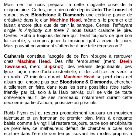
Mais rien ne nous préparait à cette cinglante crise de la
cinquantaine. Certes, on a bien noté depuis
Unto The Locust
et
surtout avec
Bloodstone & Diamonds
une certaine panne de
créativité dans le clan
Machine Head
, même si le premier cité
faisait encore plus que de tenir la baraque. Certes, l’effrayant
single
Is Anybody out there ?
nous faisait craindre le pire.
Certes, Robb a toujours déclaré qu’il ferait toujours ce que bon
lui semble, y compris jouer la musique qu’il a envie de jouer.
Mais pouvait-on vraiment s’attendre à une telle régression ?
Catharsis
constitue l’apogée de ce l’on répugne à retrouver
chez
Machine Head
. Des riffs ‘empruntés’ (merci
Devin
Townsend
, merci
Slipknot
), des refrains dégoulinants, des
lyrics façon crise d’ado existentielle, et des artifices en veux-tu
en voilà. 73 minutes durant,
Machine Head
se perd dans cet
album qui, encore plus que
Bloodstone & Diamonds
, chercher
à tellement en faire, dans tous les sens possibles (titre radio-
friendly par ici, solo à la Halo par-là), qu’il se vide de toute
cohérence au fil de ses morceaux, notamment durant cette
deuxième partie d’album, poussive au possible.
Robb Flynn est et restera probablement toujours un musicien
talentueux et un frontman de premier plan. Mais à cinquante
balais comme à vingt il lui restera toujours, outre son encéphalite
de première, ce malheureux défaut de chercher à caler son
écriture dans l’ère de son temps, suivant les modes propres à