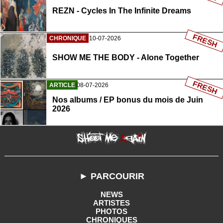
REZN - Cycles In The Infinite Dreams
FRESH
CHRONIQUE
10-07-2026
SHOW ME THE BODY - Alone Together
FRESH
ARTICLE
08-07-2026
Nos albums / EP bonus du mois de Juin
2026
► PARCOURIR
NEWS
ARTISTES
PHOTOS
CHRONIQUES