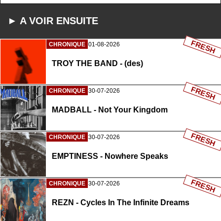
► A VOIR ENSUITE
FRESH
CHRONIQUE
01-08-2026
TROY THE BAND - (des)
FRESH
CHRONIQUE
30-07-2026
MADBALL - Not Your Kingdom
FRESH
CHRONIQUE
30-07-2026
EMPTINESS - Nowhere Speaks
FRESH
CHRONIQUE
30-07-2026
REZN - Cycles In The Infinite Dreams