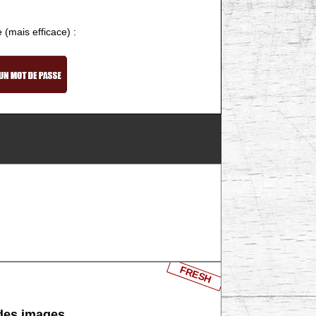
e (mais efficace) :
FRESH
 des images.