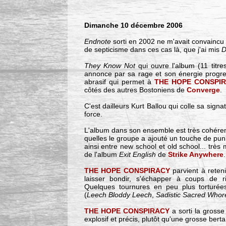
Dimanche 10 décembre 2006
Endnote
sorti en 2002 ne m'avait convainc
de septicisme dans ces cas là, que j'ai mis
D
They Know Not
qui ouvre l'album (11 titre
annonce par sa rage et son énergie progre
abrasif qui permet à
THE HOPE CONSPI
côtés des autres Bostoniens de
Converge
.
C'est dailleurs Kurt Ballou qui colle sa sign
force.
L'album dans son ensemble est très cohére
quelles le groupe a ajouté un touche de punk 
ainsi entre new school et old school... très
de l'album
Exit English
de
Strike Anywhere
.
THE HOPE CONSPIRACY
parvient à reten
laisser bondir, s'échapper à coups de r
Quelques tournures en peu plus torturées
(
Leech Bloddy Leech
,
Sadistic Sacred Whor
THE HOPE CONSPIRACY
a sorti la grosse a
explosif et précis, plutôt qu'une grosse bert