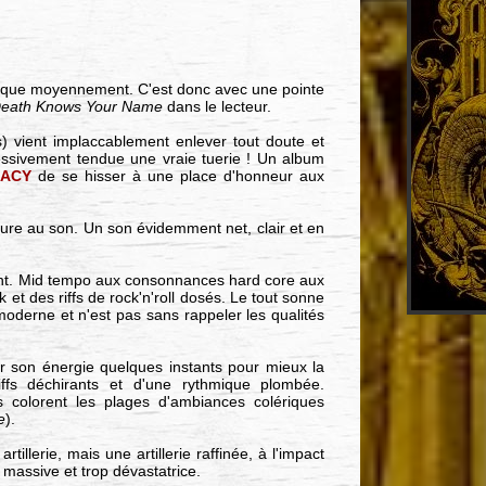
u que moyennement. C'est donc avec une pointe
eath Knows Your Name
dans le lecteur.
s) vient implaccablement enlever tout doute et
ssivement tendue une vraie tuerie ! Un album
RACY
de se hisser à une place d'honneur aux
ature au son. Un son évidemment net, clair et en
nt. Mid tempo aux consonnances hard core aux
et des riffs de rock'n'roll dosés. Le tout sonne
 moderne et n'est pas sans rappeler les qualités
ir son énergie quelques instants pour mieux la
iffs déchirants et d'une rythmique plombée.
 colorent les plages d'ambiances colériques
e
).
rtillerie, mais une artillerie raffinée, à l'impact
a massive et trop dévastatrice.