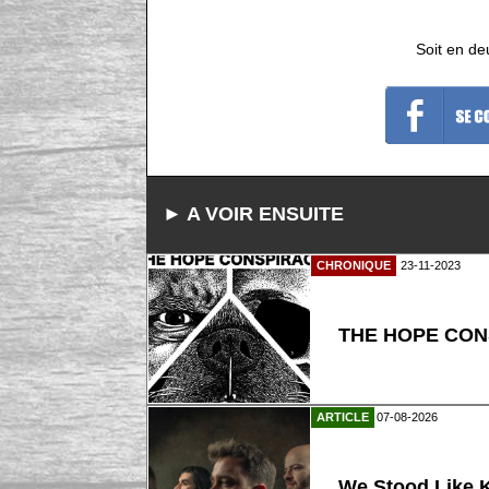
Soit en de
► A VOIR ENSUITE
CHRONIQUE
23-11-2023
THE HOPE CONS
ARTICLE
07-08-2026
We Stood Like K