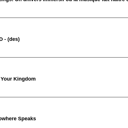
 - (des)
 Your Kingdom
owhere Speaks