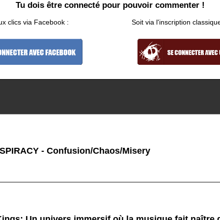
Tu dois être connecté pour pouvoir commenter !
ux clics via Facebook :
Soit via l'inscription classiqu
PIRACY - Confusion/Chaos/Misery
ings: Un univers immersif où la musique fait naître