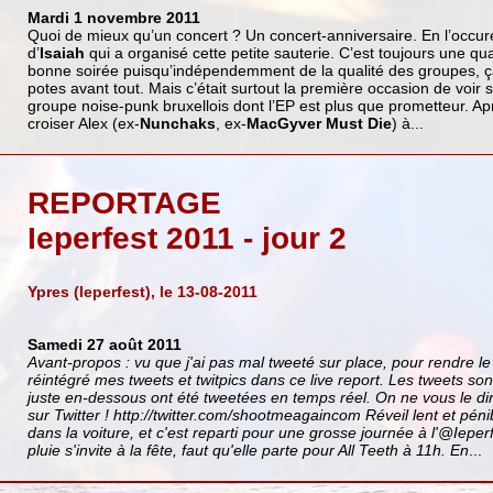
Mardi 1 novembre 2011
Quoi de mieux qu’un concert ? Un concert-anniversaire. En l’occure
d’
Isaiah
qui a organisé cette petite sauterie. C’est toujours une qu
bonne soirée puisqu’indépendemment de la qualité des groupes, ça
potes avant tout. Mais c’était surtout la première occasion de voir
groupe noise-punk bruxellois dont l’EP est plus que prometteur. Apr
croiser Alex (ex-
Nunchaks
, ex-
MacGyver Must Die
) à...
REPORTAGE
Ieperfest 2011 - jour 2
Ypres (Ieperfest), le 13-08-2011
Samedi 27 août 2011
Avant-propos : vu que j'ai pas mal tweeté sur place, pour rendre le l
réintégré mes tweets et twitpics dans ce live report. Les tweets sont
juste en-dessous ont été tweetées en temps réel. On ne vous le di
sur Twitter ! http://twitter.com/shootmeagaincom
Réveil lent et pén
dans la voiture, et c'est reparti pour une grosse journée à l'@Ieperf
pluie s'invite à la fête, faut qu'elle parte pour All Teeth à 11h. En
...