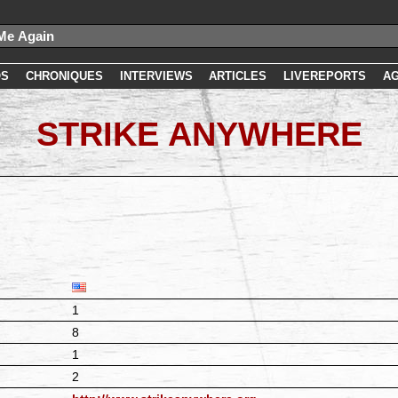
OS
CHRONIQUES
INTERVIEWS
ARTICLES
LIVEREPORTS
A
STRIKE ANYWHERE
1
8
1
2