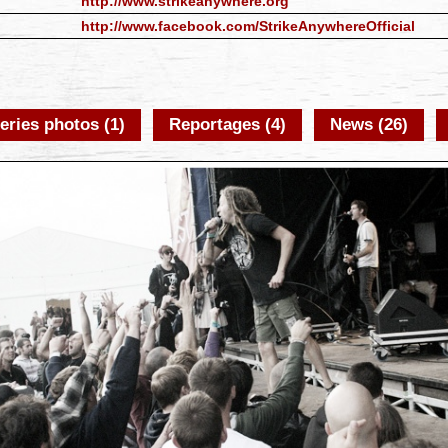
http://www.strikeanywhere.org
http://www.facebook.com/StrikeAnywhereOfficial
eries photos (1)
Reportages (4)
News (26)