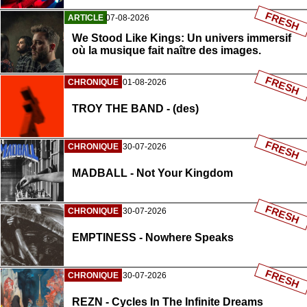
FRESH
ARTICLE
07-08-2026
We Stood Like Kings: Un univers immersif
où la musique fait naître des images.
FRESH
CHRONIQUE
01-08-2026
TROY THE BAND - (des)
FRESH
CHRONIQUE
30-07-2026
MADBALL - Not Your Kingdom
FRESH
CHRONIQUE
30-07-2026
EMPTINESS - Nowhere Speaks
FRESH
CHRONIQUE
30-07-2026
REZN - Cycles In The Infinite Dreams