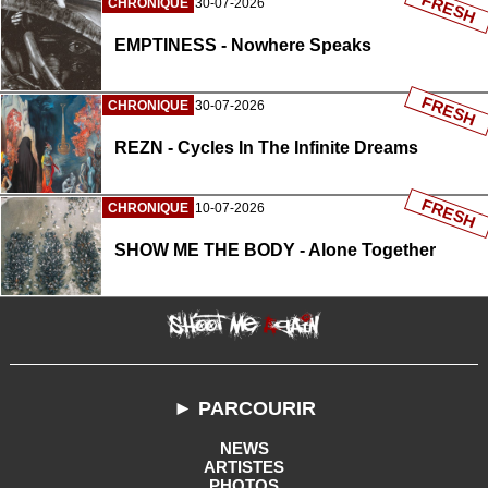
FRESH
CHRONIQUE
30-07-2026
EMPTINESS - Nowhere Speaks
FRESH
CHRONIQUE
30-07-2026
REZN - Cycles In The Infinite Dreams
FRESH
CHRONIQUE
10-07-2026
SHOW ME THE BODY - Alone Together
► PARCOURIR
NEWS
ARTISTES
PHOTOS