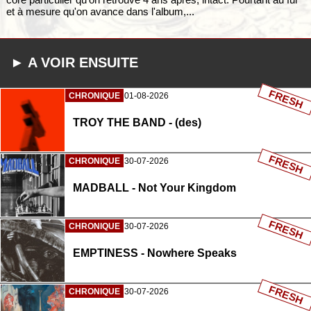
et à mesure qu'on avance dans l'album,...
► A VOIR ENSUITE
FRESH
CHRONIQUE
01-08-2026
TROY THE BAND - (des)
FRESH
CHRONIQUE
30-07-2026
MADBALL - Not Your Kingdom
FRESH
CHRONIQUE
30-07-2026
EMPTINESS - Nowhere Speaks
FRESH
CHRONIQUE
30-07-2026