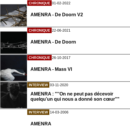
CHRONIQUE
01-02-2022
AMENRA - De Doorn V2
CHRONIQUE
22-06-2021
AMENRA - De Doorn
CHRONIQUE
26-10-2017
AMENRA - Mass VI
INTERVIEW
03-11-2020
AMENRA : "''On ne peut pas décevoir
quelqu’un qui nous a donné son cœur''"
INTERVIEW
14-03-2006
AMENRA