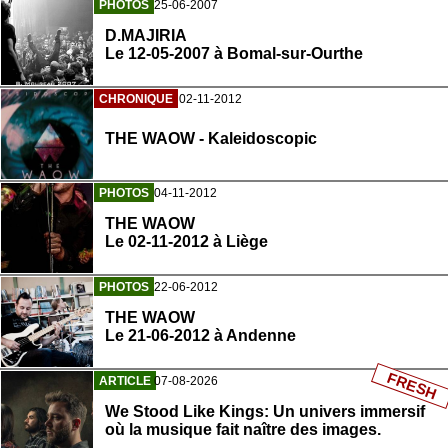
PHOTOS
25-06-2007
D.MAJIRIA
Le 12-05-2007 à Bomal-sur-Ourthe
CHRONIQUE
02-11-2012
THE WAOW - Kaleidoscopic
PHOTOS
04-11-2012
THE WAOW
Le 02-11-2012 à Liège
PHOTOS
22-06-2012
THE WAOW
Le 21-06-2012 à Andenne
FRESH
ARTICLE
07-08-2026
We Stood Like Kings: Un univers immersif
où la musique fait naître des images.