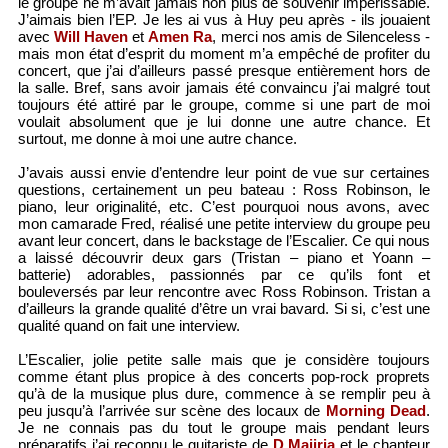
le groupe ne m’avait jamais non plus de souvenir impérissable.
J’aimais bien l’EP. Je les ai vus à Huy peu après - ils jouaient
avec
Will Haven
et
Amen Ra
, merci nos amis de Silenceless -
mais mon état d’esprit du moment m’a empêché de profiter du
concert, que j’ai d’ailleurs passé presque entièrement hors de
la salle. Bref, sans avoir jamais été convaincu j’ai malgré tout
toujours été attiré par le groupe, comme si une part de moi
voulait absolument que je lui donne une autre chance. Et
surtout, me donne à moi une autre chance.
J’avais aussi envie d’entendre leur point de vue sur certaines
questions, certainement un peu bateau : Ross Robinson, le
piano, leur originalité, etc. C’est pourquoi nous avons, avec
mon camarade Fred, réalisé une petite interview du groupe peu
avant leur concert, dans le backstage de l’Escalier. Ce qui nous
a laissé découvrir deux gars (Tristan – piano et Yoann –
batterie) adorables, passionnés par ce qu’ils font et
bouleversés par leur rencontre avec Ross Robinson. Tristan a
d’ailleurs la grande qualité d’être un vrai bavard. Si si, c’est une
qualité quand on fait une interview.
L’Escalier, jolie petite salle mais que je considère toujours
comme étant plus propice à des concerts pop-rock proprets
qu’à de la musique plus dure, commence à se remplir peu à
peu jusqu’à l’arrivée sur scène des locaux de
Morning Dead
.
Je ne connais pas du tout le groupe mais pendant leurs
préparatifs j’ai reconnu le guitariste de
D.Majiria
et le chanteur