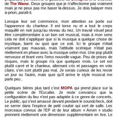
de
The Waow
. Deux groupes que je n’affectionne pas vraiment
mais je ne peux pas me baser là-dessus. Je dois balayer mes
à-priori, paraît-il.
Lorsque leur set commence, mon attention se porte sur
l’apparence du chanteur. Il est torse nu et a tout le corps
maquillé en noir jusqu’au niveau du nez. Un travail visuel peut
être complémentaire à un bon set musical, mais à mon sens
cela ne doit s’appliquer que si la musique a quelque chose de
mystique, barré ou quoi que ce soit. Ici le groupe n’était
vraiment pas mauvais, mais l’attitude scénique n’était pas
réellement en phase avec la musique selon moi. Une pop plutôt
nerveuse et tirant vers l’emo nouvelle vague. Peu de prises de
risques, mais le groupe n’a que quelques mois. Le set est
plutôt carré et le chanteur, alternant cris et passages en voix
claire, s’en sort plutôt pas mal. Je serais curieux de les revoir
un jour ou l’autre, mais quoi qu’il arrive le style musical me
parle peu .
Quelques bières plus tard c’est
MOPA
qui prend place sur la
petite scène de l’Escalier. Je reste convaincu que la
configuration du lieu n’est pas adaptée à ce genre de concerts.
Le public, qui s’est amassé devant pendant le soundcheck, doit
se serrer dans l’espèce de petit couloir qui sert de salle. Les
morceaux connus de l’EP et de leur album « Amen » studio
prennent réellement une dimension supplémentaire en live. Le