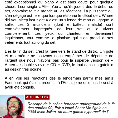
côté exceptionnel du piano y est sans doute pour quelque
chose. Leur single « After You », qu’ils jouent dès le début du
set, convainc tout le monde vu les réactions. La puissance qui
s’en dégage est telle que lorsque résonne le début de « Where
did you sleep last night » c’est un silence de mort qui gagne la
salle. Les 3 musiciens (dont le batteur malade) sont
complètement imprégnés de leur set et le vivent
complètement. Les yeux du chanteur en deviennent
inquiétants, tout comme le pianiste qui s’en prend à ses
vêtements tout au long du set.
Dès la fin du set, c’est la ruée vers le stand de distro. Un pote
et moi-même ne pouvons nous empêcher de dépenser de
l’argent que nous n’avons pas pour la superbe version de «
Amen » : double vinyle + CD + DVD, le tout dans un gatefold
au design très soigné.
A en voir les réactions dès le lendemain parmi mes amis
Facebook qui étaient présents à l’Esca, je ne suis pas le seul à
avoir été conquis.
AUTEUR : Erik
Rescapé de la scène hardcore underground de la fin
des années 90, Erik a lancé Shoot Me Again en
2004 avec Julien, un autre gamin hyperactif de l'...