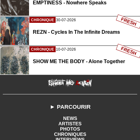
EMPTINESS - Nowhere Speaks
FRESH
CHRONIQUE
30-07-2026
REZN - Cycles In The Infinite Dreams
FRESH
CHRONIQUE
10-07-2026
SHOW ME THE BODY - Alone Together
► PARCOURIR
NEWS
ARTISTES
PHOTOS
CHRONIQUES
INTERVIEWS