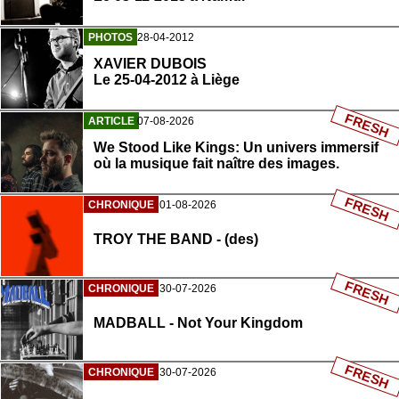
PHOTOS
28-04-2012
XAVIER DUBOIS
Le 25-04-2012 à Liège
FRESH
ARTICLE
07-08-2026
We Stood Like Kings: Un univers immersif
où la musique fait naître des images.
FRESH
CHRONIQUE
01-08-2026
TROY THE BAND - (des)
FRESH
CHRONIQUE
30-07-2026
MADBALL - Not Your Kingdom
FRESH
CHRONIQUE
30-07-2026