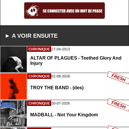
► A VOIR ENSUITE
CHRONIQUE
17-04-2013
ALTAR OF PLAGUES - Teethed Glory And
Injury
FRESH
CHRONIQUE
01-08-2026
TROY THE BAND - (des)
FRESH
CHRONIQUE
30-07-2026
MADBALL - Not Your Kingdom