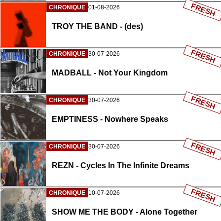
FRESH
CHRONIQUE
01-08-2026
TROY THE BAND - (des)
FRESH
CHRONIQUE
30-07-2026
MADBALL - Not Your Kingdom
FRESH
CHRONIQUE
30-07-2026
EMPTINESS - Nowhere Speaks
FRESH
CHRONIQUE
30-07-2026
REZN - Cycles In The Infinite Dreams
FRESH
CHRONIQUE
10-07-2026
SHOW ME THE BODY - Alone Together