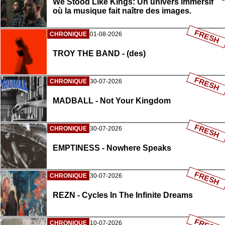
We Stood Like Kings: Un univers immersif
où la musique fait naître des images.
FRESH
CHRONIQUE
01-08-2026
TROY THE BAND - (des)
FRESH
CHRONIQUE
30-07-2026
MADBALL - Not Your Kingdom
FRESH
CHRONIQUE
30-07-2026
EMPTINESS - Nowhere Speaks
FRESH
CHRONIQUE
30-07-2026
REZN - Cycles In The Infinite Dreams
CHRONIQUE
10-07-2026