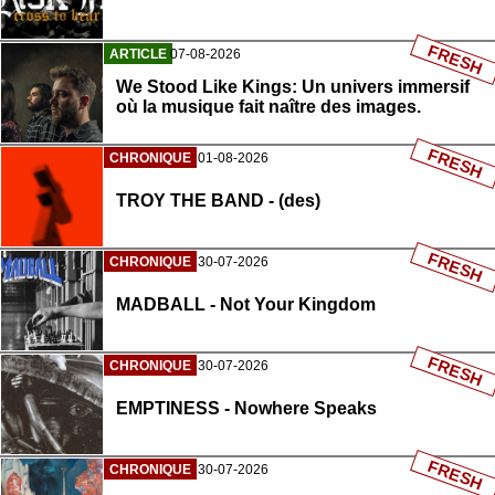
FRESH
ARTICLE
07-08-2026
We Stood Like Kings: Un univers immersif
où la musique fait naître des images.
FRESH
CHRONIQUE
01-08-2026
TROY THE BAND - (des)
FRESH
CHRONIQUE
30-07-2026
MADBALL - Not Your Kingdom
FRESH
CHRONIQUE
30-07-2026
EMPTINESS - Nowhere Speaks
FRESH
CHRONIQUE
30-07-2026