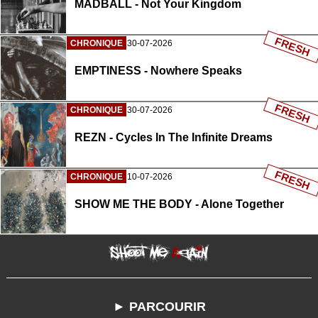
MADBALL - Not Your Kingdom
FRESH
CHRONIQUE
30-07-2026
EMPTINESS - Nowhere Speaks
FRESH
CHRONIQUE
30-07-2026
REZN - Cycles In The Infinite Dreams
FRESH
CHRONIQUE
10-07-2026
SHOW ME THE BODY - Alone Together
► PARCOURIR