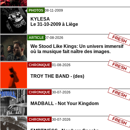
PHOTOS
08-11-2009
KYLESA
Le 31-10-2009 à Liège
FRESH
ARTICLE
07-08-2026
We Stood Like Kings: Un univers immersif
où la musique fait naître des images.
FRESH
CHRONIQUE
01-08-2026
TROY THE BAND - (des)
FRESH
CHRONIQUE
30-07-2026
MADBALL - Not Your Kingdom
FRESH
CHRONIQUE
30-07-2026