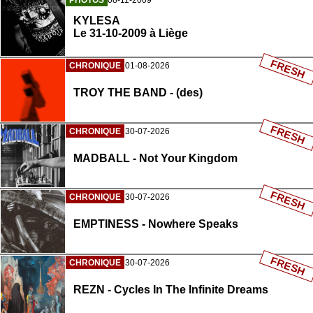
PHOTOS
08-11-2009
KYLESA
Le 31-10-2009 à Liège
FRESH
CHRONIQUE
01-08-2026
TROY THE BAND - (des)
FRESH
CHRONIQUE
30-07-2026
MADBALL - Not Your Kingdom
FRESH
CHRONIQUE
30-07-2026
EMPTINESS - Nowhere Speaks
FRESH
CHRONIQUE
30-07-2026
REZN - Cycles In The Infinite Dreams