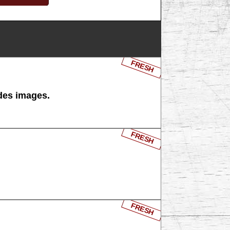
FRESH
 des images.
FRESH
FRESH