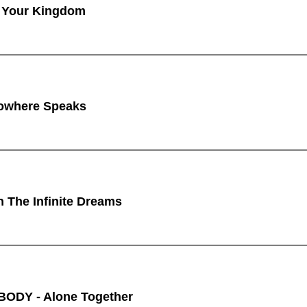
 Your Kingdom
owhere Speaks
n The Infinite Dreams
ODY - Alone Together