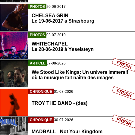
PHOTOS
20-06-2017
CHELSEA GRIN
Le 19-06-2017 à Strasbourg
PHOTOS
03-07-2019
WHITECHAPEL
Le 28-06-2019 à Ysselsteyn
FRESH
ARTICLE
07-08-2026
We Stood Like Kings: Un univers immersif
où la musique fait naître des images.
FRESH
CHRONIQUE
01-08-2026
TROY THE BAND - (des)
FRESH
CHRONIQUE
30-07-2026
MADBALL - Not Your Kingdom