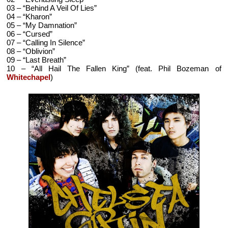
03 – “Behind A Veil Of Lies”
04 – “Kharon”
05 – “My Damnation”
06 – “Cursed”
07 – “Calling In Silence”
08 – “Oblivion”
09 – “Last Breath”
10 – “All Hail The Fallen King” (feat. Phil Bozeman of
Whitechapel
)