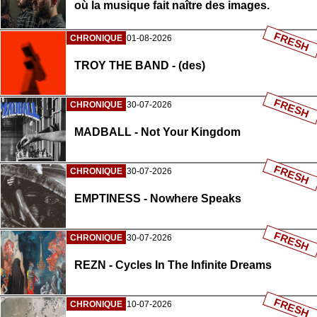
où la musique fait naître des images.
FRESH
CHRONIQUE
01-08-2026
TROY THE BAND - (des)
FRESH
CHRONIQUE
30-07-2026
MADBALL - Not Your Kingdom
FRESH
CHRONIQUE
30-07-2026
EMPTINESS - Nowhere Speaks
FRESH
CHRONIQUE
30-07-2026
REZN - Cycles In The Infinite Dreams
FRESH
CHRONIQUE
10-07-2026