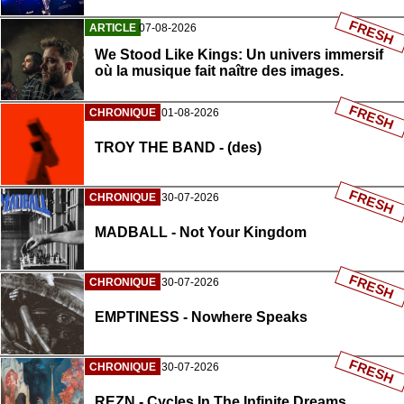
FRESH
ARTICLE
07-08-2026
We Stood Like Kings: Un univers immersif
où la musique fait naître des images.
FRESH
CHRONIQUE
01-08-2026
TROY THE BAND - (des)
FRESH
CHRONIQUE
30-07-2026
MADBALL - Not Your Kingdom
FRESH
CHRONIQUE
30-07-2026
EMPTINESS - Nowhere Speaks
FRESH
CHRONIQUE
30-07-2026
REZN - Cycles In The Infinite Dreams