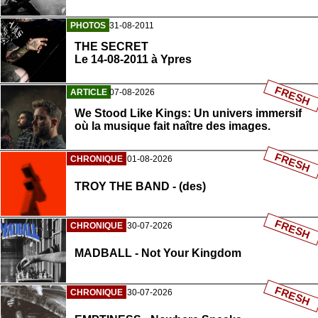
PHOTOS
31-08-2011
THE SECRET
Le 14-08-2011 à Ypres
FRESH
ARTICLE
07-08-2026
We Stood Like Kings: Un univers immersif
où la musique fait naître des images.
FRESH
CHRONIQUE
01-08-2026
TROY THE BAND - (des)
FRESH
CHRONIQUE
30-07-2026
MADBALL - Not Your Kingdom
FRESH
CHRONIQUE
30-07-2026