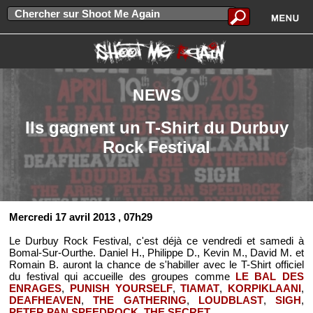
NEWS
Ils gagnent un T-Shirt du Durbuy
Rock Festival
Mercredi 17 avril 2013
, 07h29
Le Durbuy Rock Festival, c'est déjà ce vendredi et samedi à
Bomal-Sur-Ourthe. Daniel H., Philippe D., Kevin M., David M. et
Romain B. auront la chance de s'habiller avec le T-Shirt officiel
du festival qui accueille des groupes comme
LE BAL DES
ENRAGES
,
PUNISH YOURSELF
,
TIAMAT
,
KORPIKLAANI
,
DEAFHEAVEN
,
THE GATHERING
,
LOUDBLAST
,
SIGH
,
PETER PAN SPEEDROCK
,
THE SECRET
...