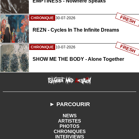
EMPTINESS - Nowhere Speaks
FRESH
CHRONIQUE
30-07-2026
REZN - Cycles In The Infinite Dreams
FRESH
CHRONIQUE
10-07-2026
SHOW ME THE BODY - Alone Together
► PARCOURIR
NEWS
ARTISTES
PHOTOS
CHRONIQUES
INTERVIEWS