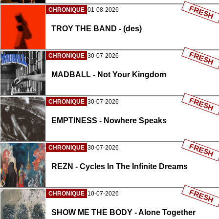
FRESH
CHRONIQUE
01-08-2026
TROY THE BAND - (des)
FRESH
CHRONIQUE
30-07-2026
MADBALL - Not Your Kingdom
FRESH
CHRONIQUE
30-07-2026
EMPTINESS - Nowhere Speaks
FRESH
CHRONIQUE
30-07-2026
REZN - Cycles In The Infinite Dreams
FRESH
CHRONIQUE
10-07-2026
SHOW ME THE BODY - Alone Together