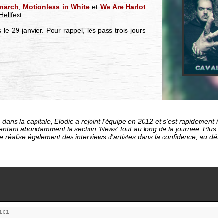
narch
,
Motionless in White
et
We Are Harlot
ellfest.
le 29 janvier. Pour rappel, les pass trois jours
dans la capitale, Elodie a rejoint l'équipe en 2012 et s'est rapideme
entant abondamment la section 'News' tout au long de la journée. Plu
le réalise également des interviews d'artistes dans la confidence, au d