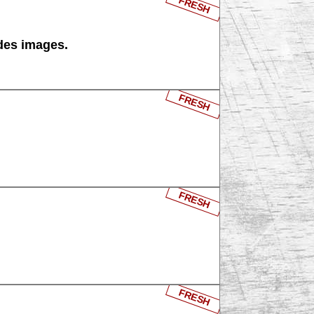
FRESH
 des images.
FRESH
FRESH
FRESH