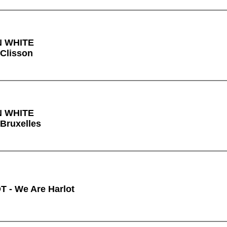
N WHITE
 Clisson
N WHITE
 Bruxelles
- We Are Harlot