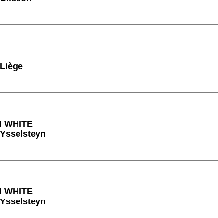
 Liège
N WHITE
 Ysselsteyn
N WHITE
 Ysselsteyn