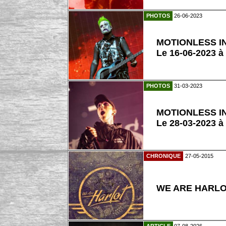
PHOTOS
26-06-2023
MOTIONLESS I
Le 16-06-2023 à
PHOTOS
31-03-2023
MOTIONLESS I
Le 28-03-2023 à
CHRONIQUE
27-05-2015
WE ARE HARLOT 
ARTICLE
07-08-2026