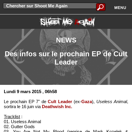
NEWS
Des infos sur le prochain EP de Cult
Leader
Lundi 9 mars 2015
, 06h58
Le prochain EP 7" de
Cult Leader
(ex-
Gaza
),
Useless Animal
,
sortira le 16 juin via
Deathwish Inc.
Tracklist
:
01. Useless Animal
02. Gutter Gods
03. You Are Not My Blood (reprise de Mark Kozelek &