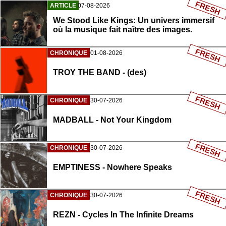
FRESH
ARTICLE
07-08-2026
We Stood Like Kings: Un univers immersif
où la musique fait naître des images.
FRESH
CHRONIQUE
01-08-2026
TROY THE BAND - (des)
FRESH
CHRONIQUE
30-07-2026
MADBALL - Not Your Kingdom
FRESH
CHRONIQUE
30-07-2026
EMPTINESS - Nowhere Speaks
FRESH
CHRONIQUE
30-07-2026
REZN - Cycles In The Infinite Dreams