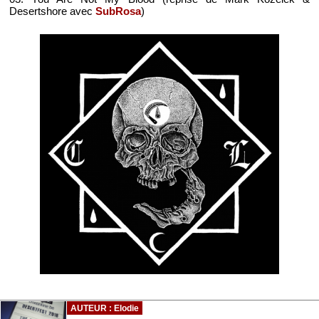
Desertshore avec
SubRosa
)
AUTEUR : Elodie