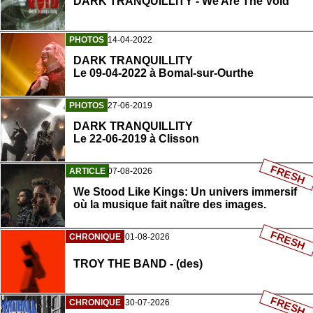
DARK TRANQUILLITY - We Are The Void
PHOTOS
14-04-2022
DARK TRANQUILLITY
Le 09-04-2022 à Bomal-sur-Ourthe
PHOTOS
27-06-2019
DARK TRANQUILLITY
Le 22-06-2019 à Clisson
FRESH
ARTICLE
07-08-2026
We Stood Like Kings: Un univers immersif
où la musique fait naître des images.
FRESH
CHRONIQUE
01-08-2026
TROY THE BAND - (des)
FRESH
CHRONIQUE
30-07-2026