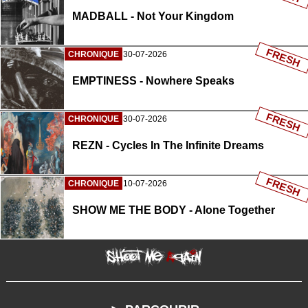
MADBALL - Not Your Kingdom
FRESH
CHRONIQUE
30-07-2026
EMPTINESS - Nowhere Speaks
FRESH
CHRONIQUE
30-07-2026
REZN - Cycles In The Infinite Dreams
FRESH
CHRONIQUE
10-07-2026
SHOW ME THE BODY - Alone Together