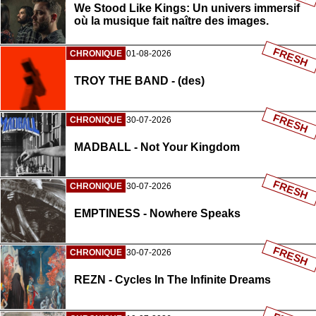
We Stood Like Kings: Un univers immersif
où la musique fait naître des images.
FRESH
CHRONIQUE
01-08-2026
TROY THE BAND - (des)
FRESH
CHRONIQUE
30-07-2026
MADBALL - Not Your Kingdom
FRESH
CHRONIQUE
30-07-2026
EMPTINESS - Nowhere Speaks
FRESH
CHRONIQUE
30-07-2026
REZN - Cycles In The Infinite Dreams