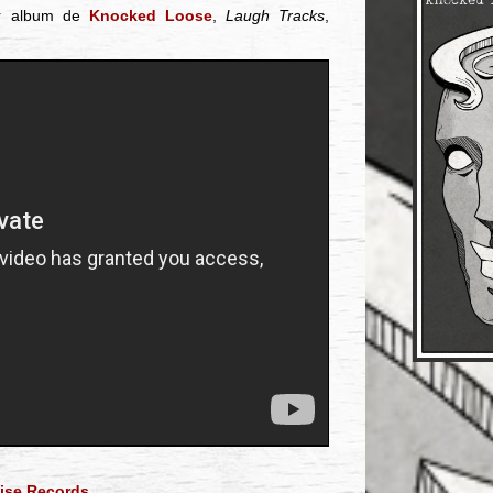
ier album de
Knocked Loose
,
Laugh Tracks
,
ise Records
.