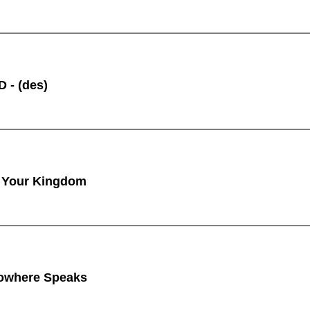
 - (des)
 Your Kingdom
owhere Speaks