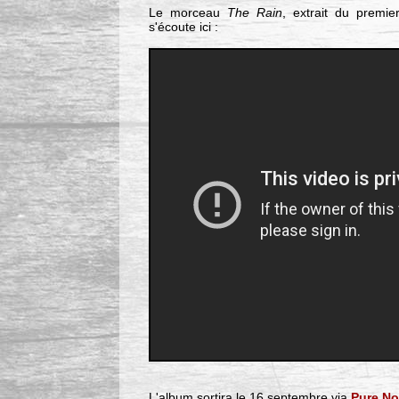
Le morceau
The Rain
, extrait du prem
s'écoute ici :
L'album sortira le 16 septembre via
Pure No