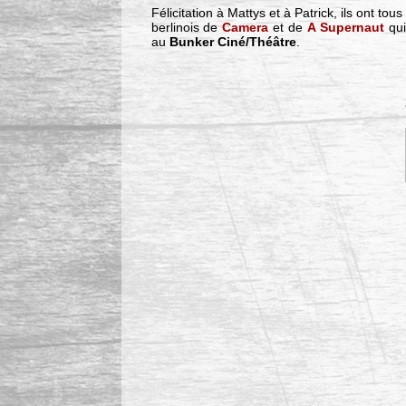
Félicitation à Mattys et à Patrick, ils ont to
berlinois de
Camera
et de
A Supernaut
qu
au
Bunker Ciné/Théâtre
.