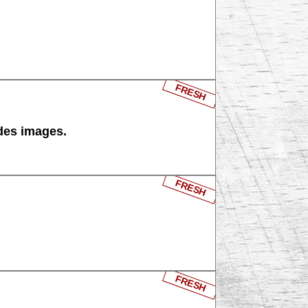
FRESH
 des images.
FRESH
FRESH