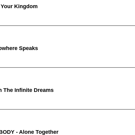
 Your Kingdom
owhere Speaks
n The Infinite Dreams
ODY - Alone Together