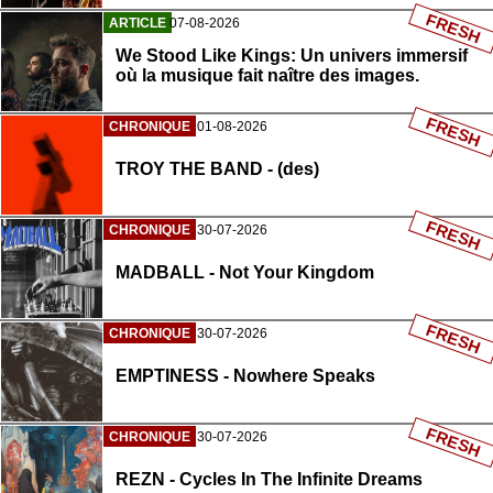
FRESH
ARTICLE
07-08-2026
We Stood Like Kings: Un univers immersif
où la musique fait naître des images.
FRESH
CHRONIQUE
01-08-2026
TROY THE BAND - (des)
FRESH
CHRONIQUE
30-07-2026
MADBALL - Not Your Kingdom
FRESH
CHRONIQUE
30-07-2026
EMPTINESS - Nowhere Speaks
FRESH
CHRONIQUE
30-07-2026
REZN - Cycles In The Infinite Dreams