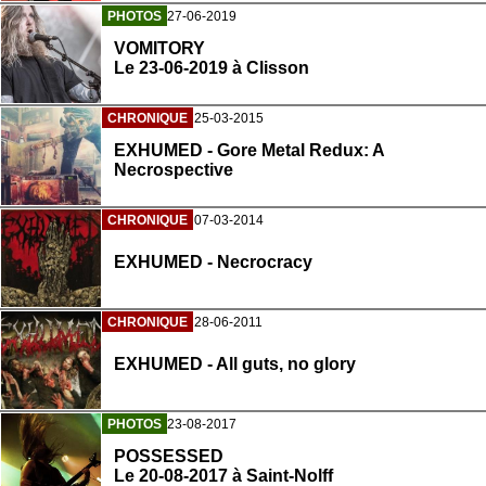
PHOTOS
27-06-2019
VOMITORY
Le 23-06-2019 à Clisson
CHRONIQUE
25-03-2015
EXHUMED - Gore Metal Redux: A
Necrospective
CHRONIQUE
07-03-2014
EXHUMED - Necrocracy
CHRONIQUE
28-06-2011
EXHUMED - All guts, no glory
PHOTOS
23-08-2017
POSSESSED
Le 20-08-2017 à Saint-Nolff