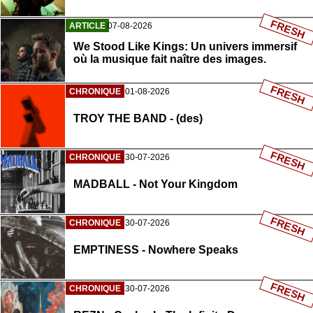
FRESH
ARTICLE
07-08-2026
We Stood Like Kings: Un univers immersif
où la musique fait naître des images.
FRESH
CHRONIQUE
01-08-2026
TROY THE BAND - (des)
FRESH
CHRONIQUE
30-07-2026
MADBALL - Not Your Kingdom
FRESH
CHRONIQUE
30-07-2026
EMPTINESS - Nowhere Speaks
FRESH
CHRONIQUE
30-07-2026