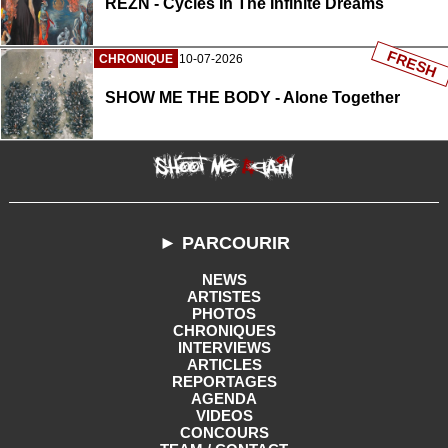
REZN - Cycles In The Infinite Dreams
FRESH
CHRONIQUE
10-07-2026
SHOW ME THE BODY - Alone Together
► PARCOURIR
NEWS
ARTISTES
PHOTOS
CHRONIQUES
INTERVIEWS
ARTICLES
REPORTAGES
AGENDA
VIDEOS
CONCOURS