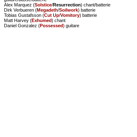
Alex Marquez (
Solstice
/
Resurrection
) chant/batterie
Dirk Verbueren (
Megadeth
/
Soilwork
) batterie
Tobias Gustafsson (
Cut Up
/
Vomitory
) batterie
Matt Harvey (
Exhumed
) chant
Daniel Gonzalez (
Possessed
) guitare